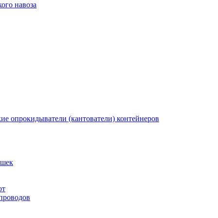
ого навоза
кие опрокидыватели (кантователи) контейнеров
ышек
от
 проводов