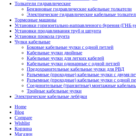
Толкатели гидравлические
Бензиновые гидравлические кабельные толкатели
Электрические гидравлические кабельные толкател
Тормозные машины
Установки горизонтально-направленного бурения (ГНБ-у
Установки продавливания труб и шпунта
Установки прокола грунта
Чулки кабельные
Боковые кабельные чулки с одной петлей
Кабельные чулки двойные
Кабельные чулки для легких кабелей
Кабельные чулки одинарные с одной петлей
Предохранительные кабельные чулки для РВД
Разъемные (проходные) кабельные чулки с двумя п
Разъемные (проходные) кабельные чулки с одной п
Соединительные (транзитные) монтажные кабельны
Тройные кабельные чулки
Электрические кабельные лебёдки
Home
Blog
Compare
Wishlist
Корзина
Магазин