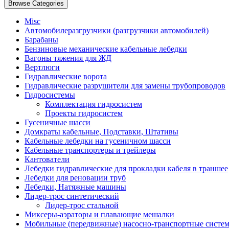
Browse Categories
Misc
Автомобилеразгрузчики (разгрузчики автомобилей)
Барабаны
Бензиновые механические кабельные лебедки
Вагоны тяжения для ЖД
Вертлюги
Гидравлические ворота
Гидравлические разрушители для замены трубопроводов
Гидросистемы
Комплектация гидросистем
Проекты гидросистем
Гусеничные шасси
Домкраты кабельные, Подставки, Штативы
Кабельные лебедки на гусеничном шасси
Кабельные транспортеры и трейлеры
Кантователи
Лебедки гидравлические для прокладки кабеля в траншее
Лебедки для реновации труб
Лебедки, Натяжные машины
Лидер-трос синтетический
Лидер-трос стальной
Миксеры-аэраторы и плавающие мешалки
Мобильные (передвижные) насосно-транспортные систе