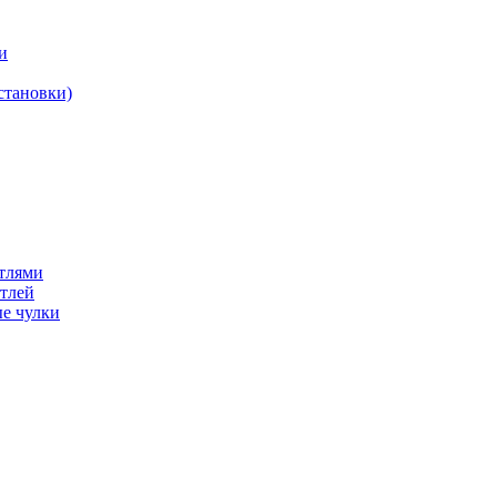
и
становки)
етлями
етлей
е чулки