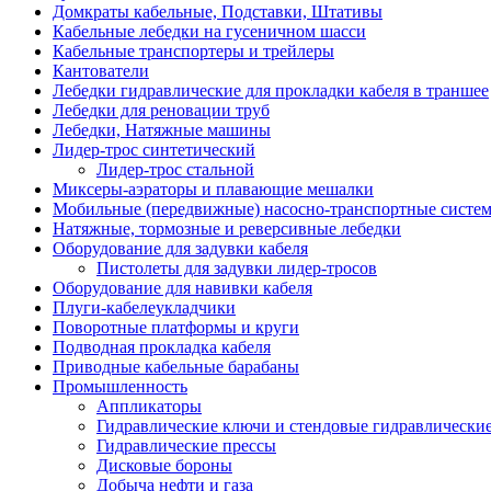
Домкраты кабельные, Подставки, Штативы
Кабельные лебедки на гусеничном шасси
Кабельные транспортеры и трейлеры
Кантователи
Лебедки гидравлические для прокладки кабеля в траншее
Лебедки для реновации труб
Лебедки, Натяжные машины
Лидер-трос синтетический
Лидер-трос стальной
Миксеры-аэраторы и плавающие мешалки
Мобильные (передвижные) насосно-транспортные систе
Натяжные, тормозные и реверсивные лебедки
Оборудование для задувки кабеля
Пистолеты для задувки лидер-тросов
Оборудование для навивки кабеля
Плуги-кабелеукладчики
Поворотные платформы и круги
Подводная прокладка кабеля
Приводные кабельные барабаны
Промышленность
Аппликаторы
Гидравлические ключи и стендовые гидравлически
Гидравлические прессы
Дисковые бороны
Добыча нефти и газа