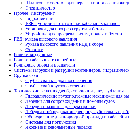
Шланговые системы для перекачки и внесения жидк
Электричество
Прочее, Инструмент
Гидростанции
УЗК - устройство заготовки кабельных каналов
Установки для прогрева грунта и бетона
Устройства для прогрева грунта, почвы и бетона
РВД: рукава высокого давления
Рукава высокого давления РВД в сборе
Фитинги
Ролики воздушные
Ролики кабельные траншейные
Роликовые опоры и вращатели
Системы загрузки и разгрузки контейнеров, гидравличес
Срубка свай
Срубка свай квадратного сечения
Срубка свай круглого сечения
Технические решения для буксировки и дноуглубления
Гидравлические грузоподъемные механизмы для в
Лебедки для сопровождения и помощи судов
Лебедки и машины для буксировки
Лебедки и оборудование для дноуглубительных раб
Оборудование для подводной прокладки кабелей и
Системы для погружения
Якорные и револьверные лебедки