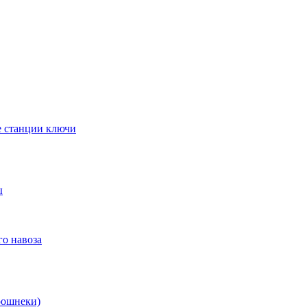
е станции ключи
ы
го навоза
рошнеки)