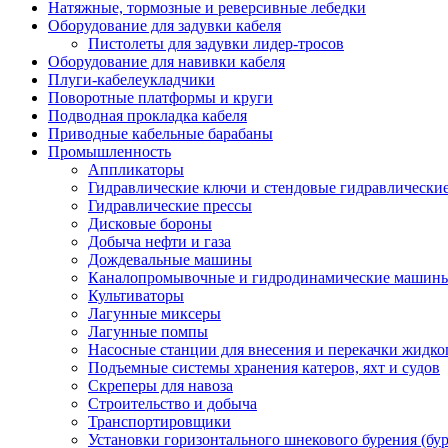
Натяжные, тормозные и реверсивные лебедки
Оборудование для задувки кабеля
Пистолеты для задувки лидер-тросов
Оборудование для навивки кабеля
Плуги-кабелеукладчики
Поворотные платформы и круги
Подводная прокладка кабеля
Приводные кабельные барабаны
Промышленность
Аппликаторы
Гидравлические ключи и стендовые гидравлически
Гидравлические прессы
Дисковые бороны
Добыча нефти и газа
Дождевальные машины
Каналопромывочные и гидродинамические машин
Культиваторы
Лагунные миксеры
Лагунные помпы
Насосные станции для внесения и перекачки жидко
Подъемные системы хранения катеров, яхт и судов
Скреперы для навоза
Строительство и добыча
Транспортировщики
Установки горизонтального шнекового бурения (бу