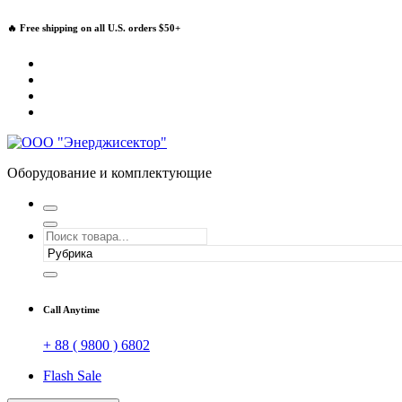
Перейти
🔥 Free shipping on all U.S. orders $50+
к
содержимому
Оборудование и комплектующие
Call Anytime
+ 88 ( 9800 ) 6802
Flash Sale