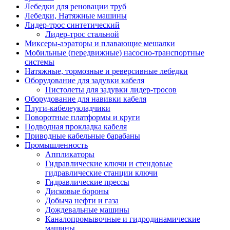
Лебедки для реновации труб
Лебедки, Натяжные машины
Лидер-трос синтетический
Лидер-трос стальной
Миксеры-аэраторы и плавающие мешалки
Мобильные (передвижные) насосно-транспортные
системы
Натяжные, тормозные и реверсивные лебедки
Оборудование для задувки кабеля
Пистолеты для задувки лидер-тросов
Оборудование для навивки кабеля
Плуги-кабелеукладчики
Поворотные платформы и круги
Подводная прокладка кабеля
Приводные кабельные барабаны
Промышленность
Аппликаторы
Гидравлические ключи и стендовые
гидравлические станции ключи
Гидравлические прессы
Дисковые бороны
Добыча нефти и газа
Дождевальные машины
Каналопромывочные и гидродинамические
машины