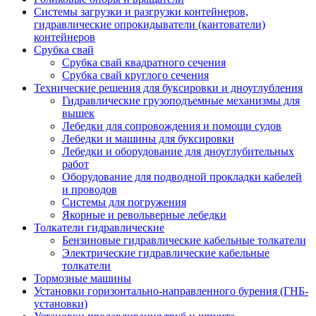
Системы загрузки и разгрузки контейнеров,
гидравлические опрокидыватели (кантователи)
контейнеров
Срубка свай
Срубка свай квадратного сечения
Срубка свай круглого сечения
Технические решения для буксировки и дноуглубления
Гидравлические грузоподъемные механизмы для
вышек
Лебедки для сопровождения и помощи судов
Лебедки и машины для буксировки
Лебедки и оборудование для дноуглубительных
работ
Оборудование для подводной прокладки кабелей
и проводов
Системы для погружения
Якорные и револьверные лебедки
Толкатели гидравлические
Бензиновые гидравлические кабельные толкатели
Электрические гидравлические кабельные
толкатели
Тормозные машины
Установки горизонтально-направленного бурения (ГНБ-
установки)