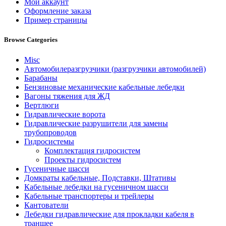
Мой аккаунт
Оформление заказа
Пример страницы
Browse Categories
Misc
Автомобилеразгрузчики (разгрузчики автомобилей)
Барабаны
Бензиновые механические кабельные лебедки
Вагоны тяжения для ЖД
Вертлюги
Гидравлические ворота
Гидравлические разрушители для замены
трубопроводов
Гидросистемы
Комплектация гидросистем
Проекты гидросистем
Гусеничные шасси
Домкраты кабельные, Подставки, Штативы
Кабельные лебедки на гусеничном шасси
Кабельные транспортеры и трейлеры
Кантователи
Лебедки гидравлические для прокладки кабеля в
траншее