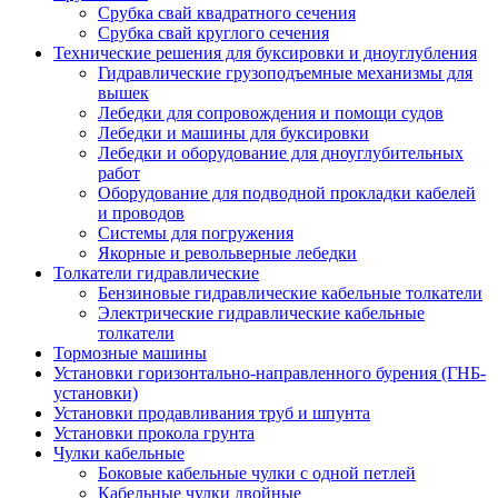
Срубка свай квадратного сечения
Срубка свай круглого сечения
Технические решения для буксировки и дноуглубления
Гидравлические грузоподъемные механизмы для
вышек
Лебедки для сопровождения и помощи судов
Лебедки и машины для буксировки
Лебедки и оборудование для дноуглубительных
работ
Оборудование для подводной прокладки кабелей
и проводов
Системы для погружения
Якорные и револьверные лебедки
Толкатели гидравлические
Бензиновые гидравлические кабельные толкатели
Электрические гидравлические кабельные
толкатели
Тормозные машины
Установки горизонтально-направленного бурения (ГНБ-
установки)
Установки продавливания труб и шпунта
Установки прокола грунта
Чулки кабельные
Боковые кабельные чулки с одной петлей
Кабельные чулки двойные