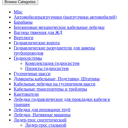
Browse Categories
Misc
Автомобилеразгрузчики (разгрузчики автомобилей)
Барабаны
Бензиновые механические кабельные лебедки
Вагоны тяжения для ЖД
Вертлюги
Гидравлические ворота
Гидравлические разрушители для замены
трубопроводов
Гидросистемы
Комплектация гидросистем
Проекты гидросистем
Гусеничные шасси
Домкраты кабельные, Подставки, Штативы
Кабельные лебедки на гусеничном шасси
Кабельные транспортеры и трейлеры
Кантователи
Лебедки гидравлические для прокладки кабеля в
траншее
Лебедки для реновации труб
Лебедки, Натяжные машины
Лидер-трос синтетический
Лидер-трос стальной