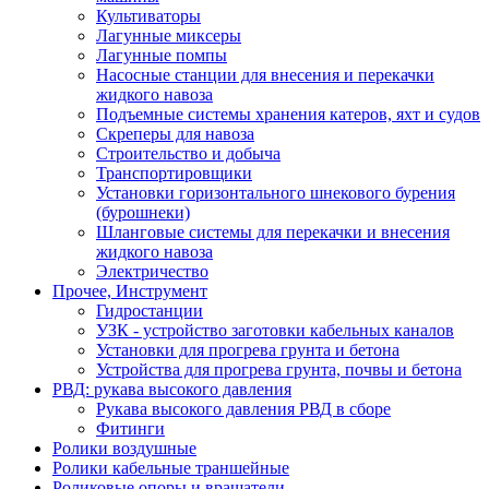
Культиваторы
Лагунные миксеры
Лагунные помпы
Насосные станции для внесения и перекачки
жидкого навоза
Подъемные системы хранения катеров, яхт и судов
Скреперы для навоза
Строительство и добыча
Транспортировщики
Установки горизонтального шнекового бурения
(бурошнеки)
Шланговые системы для перекачки и внесения
жидкого навоза
Электричество
Прочее, Инструмент
Гидростанции
УЗК - устройство заготовки кабельных каналов
Установки для прогрева грунта и бетона
Устройства для прогрева грунта, почвы и бетона
РВД: рукава высокого давления
Рукава высокого давления РВД в сборе
Фитинги
Ролики воздушные
Ролики кабельные траншейные
Роликовые опоры и вращатели