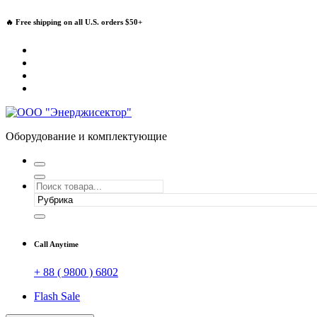
Перейти
🔥 Free shipping on all U.S. orders $50+
к
содержимому
Оборудование и комплектующие
Call Anytime
+ 88 ( 9800 ) 6802
Flash Sale