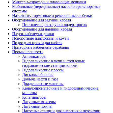
Миксеры-аэраторы и плавающие мешалки
Мобильные (передвижные) насосно-транспортные
системы
Натяжные, тормозные и реверсивные лебедки
Оборудование для задувки кабеля
Пистолеты для задувки лидер-тросов
Оборудование для навивки кабеля
Плуги-кабелеукладчики
Поворотные платформы и круги
Подводная прокладка кабеля
Приводные кабельные барабаны
Промышленность
Аппликаторы
Гидравлические ключи и стендовые
гидравлические станции ключи
Гидравлические прессы
Дисковые бороны
Добыча нефти и газа
Дождевальные машины
Каналопромывочные и гидродинамические
машины
Культиваторы
Лагунные миксеры
Лагунные помпы
Насосные станции для внесения и перекачки