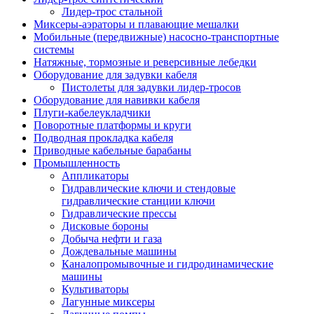
Лидер-трос стальной
Миксеры-аэраторы и плавающие мешалки
Мобильные (передвижные) насосно-транспортные
системы
Натяжные, тормозные и реверсивные лебедки
Оборудование для задувки кабеля
Пистолеты для задувки лидер-тросов
Оборудование для навивки кабеля
Плуги-кабелеукладчики
Поворотные платформы и круги
Подводная прокладка кабеля
Приводные кабельные барабаны
Промышленность
Аппликаторы
Гидравлические ключи и стендовые
гидравлические станции ключи
Гидравлические прессы
Дисковые бороны
Добыча нефти и газа
Дождевальные машины
Каналопромывочные и гидродинамические
машины
Культиваторы
Лагунные миксеры