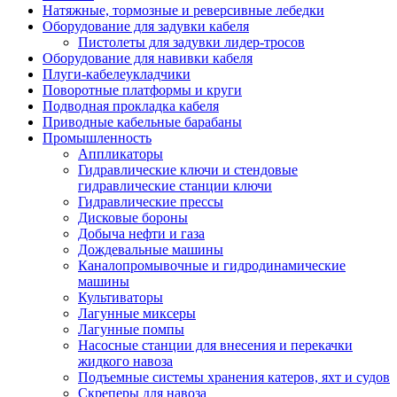
Натяжные, тормозные и реверсивные лебедки
Оборудование для задувки кабеля
Пистолеты для задувки лидер-тросов
Оборудование для навивки кабеля
Плуги-кабелеукладчики
Поворотные платформы и круги
Подводная прокладка кабеля
Приводные кабельные барабаны
Промышленность
Аппликаторы
Гидравлические ключи и стендовые
гидравлические станции ключи
Гидравлические прессы
Дисковые бороны
Добыча нефти и газа
Дождевальные машины
Каналопромывочные и гидродинамические
машины
Культиваторы
Лагунные миксеры
Лагунные помпы
Насосные станции для внесения и перекачки
жидкого навоза
Подъемные системы хранения катеров, яхт и судов
Скреперы для навоза