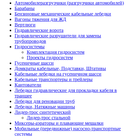
Автомобилеразгрузчики (разгрузчики автомобилей)
Барабаны
Бензиновые механические кабельные лебедки
Вагоны тяжения для ЖД
Вертлюги
Гидравлические ворота
Гидравлические разрушители для замены
трубопроводов
Гидросистемы
Комплектация гидросистем
Проекты гидросистем
Гусеничные шасси
Домкраты кабельные, Подставки, Штативы
Кабельные лебедки на гусеничном шасси
Кабельные транспортеры и трейлеры
Кантователи
Лебедки гидравлические для прокладки кабеля в
траншее
Лебедки для реновации труб
Лебедки, Натяжные машины
Лидер-трос синтетический
Лидер-трос стальной
Миксеры-аэраторы и плавающие мешалки
Мобильные (передвижные) насосно-транспортные
системы