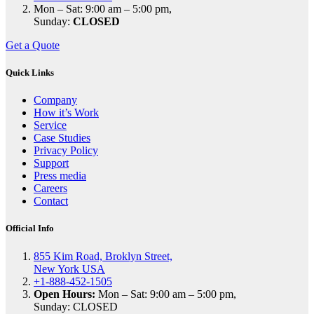
Mon – Sat: 9:00 am – 5:00 pm,
Sunday:
CLOSED
Get a Quote
Quick Links
Company
How it’s Work
Service
Case Studies
Privacy Policy
Support
Press media
Careers
Contact
Official Info
855 Kim Road, Broklyn Street,
New York USA
+1-888-452-1505
Open Hours:
Mon – Sat: 9:00 am – 5:00 pm,
Sunday: CLOSED