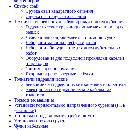
контейнеров
Срубка свай
Срубка свай квадратного сечения
Срубка свай круглого сечения
Технические решения для буксировки и дноуглубления
Гидравлические грузоподъемные механизмы для
вышек
Лебедки для сопровождения и помощи судов
Лебедки и машины для буксировки
Лебедки и оборудование для дноуглубительных
работ
Оборудование для подводной прокладки кабелей
и проводов
Системы для погружения
Якорные и револьверные лебедки
Толкатели гидравлические
Бензиновые гидравлические кабельные толкатели
Электрические гидравлические кабельные
толкатели
Тормозные машины
Установки горизонтально-направленного бурения (ГНБ-
установки)
Установки продавливания труб и шпунта
Установки прокола грунта
Чулки кабельные