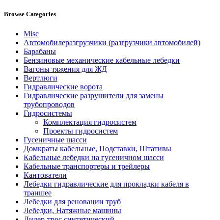
Browse Categories
Misc
Автомобилеразгрузчики (разгрузчики автомобилей)
Барабаны
Бензиновые механические кабельные лебедки
Вагоны тяжения для ЖД
Вертлюги
Гидравлические ворота
Гидравлические разрушители для замены
трубопроводов
Гидросистемы
Комплектация гидросистем
Проекты гидросистем
Гусеничные шасси
Домкраты кабельные, Подставки, Штативы
Кабельные лебедки на гусеничном шасси
Кабельные транспортеры и трейлеры
Кантователи
Лебедки гидравлические для прокладки кабеля в
траншее
Лебедки для реновации труб
Лебедки, Натяжные машины
Лидер-трос синтетический