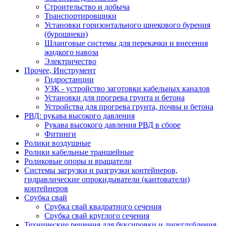
Строительство и добыча
Транспортировщики
Установки горизонтального шнекового бурения
(бурошнеки)
Шланговые системы для перекачки и внесения
жидкого навоза
Электричество
Прочее, Инструмент
Гидростанции
УЗК - устройство заготовки кабельных каналов
Установки для прогрева грунта и бетона
Устройства для прогрева грунта, почвы и бетона
РВД: рукава высокого давления
Рукава высокого давления РВД в сборе
Фитинги
Ролики воздушные
Ролики кабельные траншейные
Роликовые опоры и вращатели
Системы загрузки и разгрузки контейнеров,
гидравлические опрокидыватели (кантователи)
контейнеров
Срубка свай
Срубка свай квадратного сечения
Срубка свай круглого сечения
Технические решения для буксировки и дноуглубления