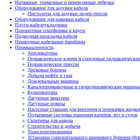
Натяжные, тормозные и реверсивные лебедки
Оборудование для задувки кабеля
Пистолеты для задувки лидер-тросов
Оборудование для навивки кабеля
Плуги-кабелеукладчики
Поворотные платформы и круги
Подводная прокладка кабеля
Приводные кабельные барабаны
Промышленность
Аппликаторы
Гидравлические ключи и стендовые гидравлически
Гидравлические прессы
Дисковые бороны
Добыча нефти и газа
Дождевальные машины
Каналопромывочные и гидродинамические машин
Культиваторы
Лагунные миксеры
Лагунные помпы
Насосные станции для внесения и перекачки жидко
Подъемные системы хранения катеров, яхт и судов
Скреперы для навоза
Строительство и добыча
Транспортировщики
Установки горизонтального шнекового бурения (бу