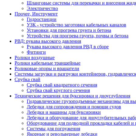
Шланговые системы для перекачки и внесения жидк
Электричество
Прочее, Инструмент
Гидростанции
УЗК - устройство заготовки кабельных каналов
Установки для прогрева грунта и бетона
Устройства для прогрева грунта, почвы и бетона
РВД: рукава высокого давления
Рукава высокого давления РВД в сборе
Фитинги
Ролики воздушные
Ролики кабельные траншейные
Роликовые опоры и вращатели
Системы загрузки и разгрузки контейнеров, гидравличес
Срубка свай
Срубка свай квадратного сечения
Срубка свай круглого сечения
Технические решения для буксировки и дноуглубления
Гидравлические грузоподъемные механизмы для в
Лебедки для сопровождения и помощи судов
Лебедки и машины для буксировки
Лебедки и оборудование для дноуглубительных раб
Оборудование для подводной прокладки кабелей и
Системы для погружения
Якорные и револьверные лебедки