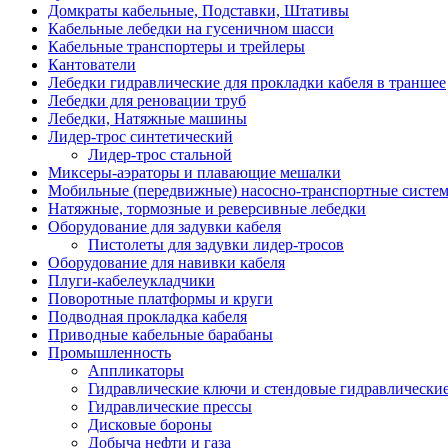
Домкраты кабельные, Подставки, Штативы
Кабельные лебедки на гусеничном шасси
Кабельные транспортеры и трейлеры
Кантователи
Лебедки гидравлические для прокладки кабеля в траншее
Лебедки для реновации труб
Лебедки, Натяжные машины
Лидер-трос синтетический
Лидер-трос стальной
Миксеры-аэраторы и плавающие мешалки
Мобильные (передвижные) насосно-транспортные систе
Натяжные, тормозные и реверсивные лебедки
Оборудование для задувки кабеля
Пистолеты для задувки лидер-тросов
Оборудование для навивки кабеля
Плуги-кабелеукладчики
Поворотные платформы и круги
Подводная прокладка кабеля
Приводные кабельные барабаны
Промышленность
Аппликаторы
Гидравлические ключи и стендовые гидравлически
Гидравлические прессы
Дисковые бороны
Добыча нефти и газа