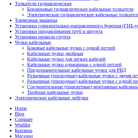
Толкатели гидравлические
Бензиновые гидравлические кабельные толкатели
Электрические гидравлические кабельные толкател
Тормозные машины
Установки горизонтально-направленного бурения (ГНБ-у
Установки продавливания труб и шпунта
Установки прокола грунта
Чулки кабельные
Боковые кабельные чулки с одной петлей
Кабельные чулки двойные
Кабельные чулки для легких кабелей
Кабельные чулки одинарные с одной петлей
Предохранительные кабельные чулки для РВД
Разъемные (проходные) кабельные чулки с двумя п
Разъемные (проходные) кабельные чулки с одной п
Соединительные (транзитные) монтажные кабельны
Тройные кабельные чулки
Электрические кабельные лебёдки
Home
Blog
Compare
Wishlist
Корзина
Магазин