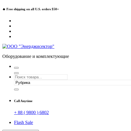
Перейти
🔥 Free shipping on all U.S. orders $50+
к
содержимому
Оборудование и комплектующие
Call Anytime
+ 88 ( 9800 ) 6802
Flash Sale