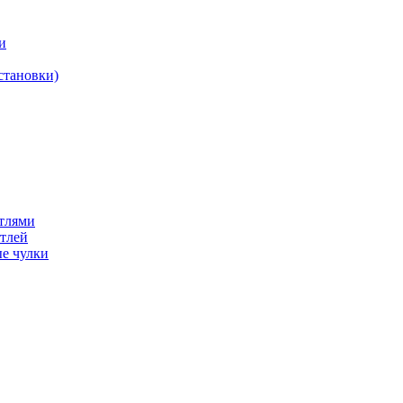
и
становки)
етлями
етлей
е чулки