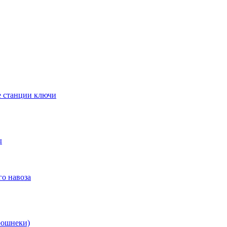
е станции ключи
ы
го навоза
рошнеки)