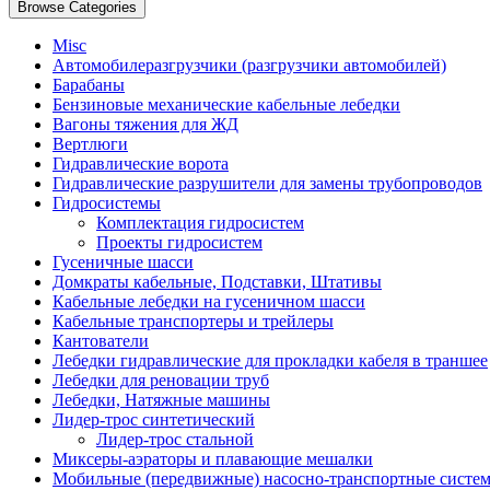
Browse Categories
Misc
Автомобилеразгрузчики (разгрузчики автомобилей)
Барабаны
Бензиновые механические кабельные лебедки
Вагоны тяжения для ЖД
Вертлюги
Гидравлические ворота
Гидравлические разрушители для замены трубопроводов
Гидросистемы
Комплектация гидросистем
Проекты гидросистем
Гусеничные шасси
Домкраты кабельные, Подставки, Штативы
Кабельные лебедки на гусеничном шасси
Кабельные транспортеры и трейлеры
Кантователи
Лебедки гидравлические для прокладки кабеля в траншее
Лебедки для реновации труб
Лебедки, Натяжные машины
Лидер-трос синтетический
Лидер-трос стальной
Миксеры-аэраторы и плавающие мешалки
Мобильные (передвижные) насосно-транспортные систе