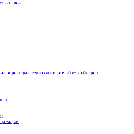
ого навоза
кие опрокидыватели (кантователи) контейнеров
ышек
от
 проводов