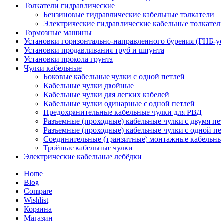
Толкатели гидравлические
Бензиновые гидравлические кабельные толкатели
Электрические гидравлические кабельные толкател
Тормозные машины
Установки горизонтально-направленного бурения (ГНБ-у
Установки продавливания труб и шпунта
Установки прокола грунта
Чулки кабельные
Боковые кабельные чулки с одной петлей
Кабельные чулки двойные
Кабельные чулки для легких кабелей
Кабельные чулки одинарные с одной петлей
Предохранительные кабельные чулки для РВД
Разъемные (проходные) кабельные чулки с двумя п
Разъемные (проходные) кабельные чулки с одной п
Соединительные (транзитные) монтажные кабельны
Тройные кабельные чулки
Электрические кабельные лебёдки
Home
Blog
Compare
Wishlist
Корзина
Магазин