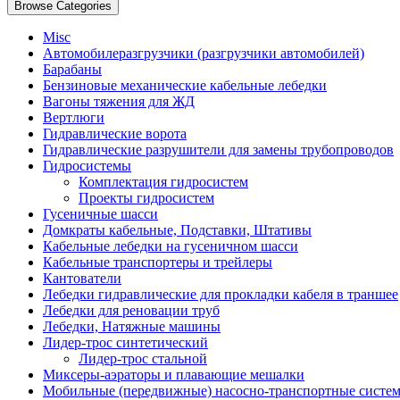
Browse Categories
Misc
Автомобилеразгрузчики (разгрузчики автомобилей)
Барабаны
Бензиновые механические кабельные лебедки
Вагоны тяжения для ЖД
Вертлюги
Гидравлические ворота
Гидравлические разрушители для замены трубопроводов
Гидросистемы
Комплектация гидросистем
Проекты гидросистем
Гусеничные шасси
Домкраты кабельные, Подставки, Штативы
Кабельные лебедки на гусеничном шасси
Кабельные транспортеры и трейлеры
Кантователи
Лебедки гидравлические для прокладки кабеля в траншее
Лебедки для реновации труб
Лебедки, Натяжные машины
Лидер-трос синтетический
Лидер-трос стальной
Миксеры-аэраторы и плавающие мешалки
Мобильные (передвижные) насосно-транспортные систе