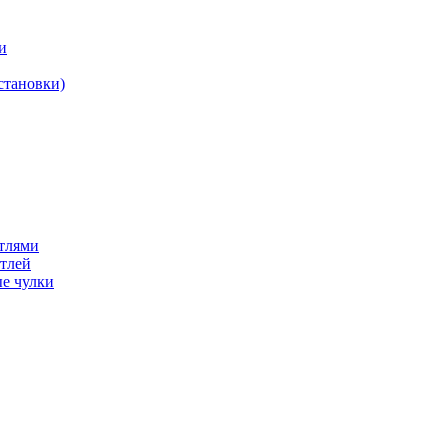
и
становки)
етлями
етлей
е чулки