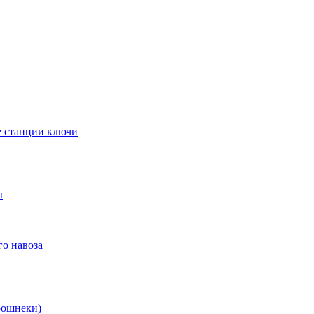
е станции ключи
ы
го навоза
рошнеки)