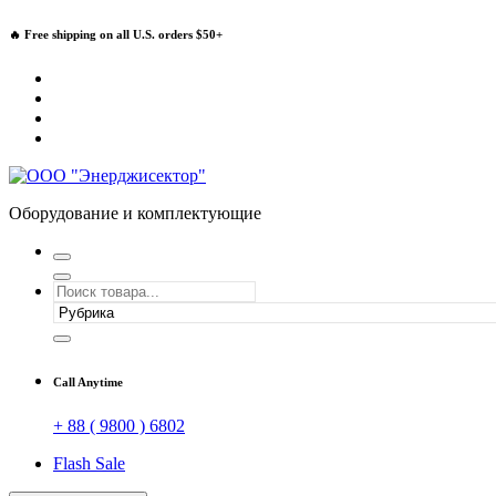
Перейти
🔥 Free shipping on all U.S. orders $50+
к
содержимому
Оборудование и комплектующие
Call Anytime
+ 88 ( 9800 ) 6802
Flash Sale