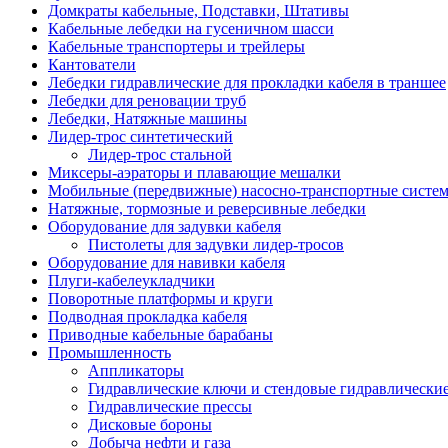
Домкраты кабельные, Подставки, Штативы
Кабельные лебедки на гусеничном шасси
Кабельные транспортеры и трейлеры
Кантователи
Лебедки гидравлические для прокладки кабеля в траншее
Лебедки для реновации труб
Лебедки, Натяжные машины
Лидер-трос синтетический
Лидер-трос стальной
Миксеры-аэраторы и плавающие мешалки
Мобильные (передвижные) насосно-транспортные систе
Натяжные, тормозные и реверсивные лебедки
Оборудование для задувки кабеля
Пистолеты для задувки лидер-тросов
Оборудование для навивки кабеля
Плуги-кабелеукладчики
Поворотные платформы и круги
Подводная прокладка кабеля
Приводные кабельные барабаны
Промышленность
Аппликаторы
Гидравлические ключи и стендовые гидравлически
Гидравлические прессы
Дисковые бороны
Добыча нефти и газа