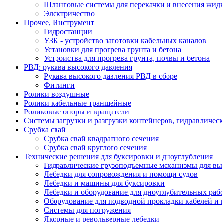
Шланговые системы для перекачки и внесения жидк
Электричество
Прочее, Инструмент
Гидростанции
УЗК - устройство заготовки кабельных каналов
Установки для прогрева грунта и бетона
Устройства для прогрева грунта, почвы и бетона
РВД: рукава высокого давления
Рукава высокого давления РВД в сборе
Фитинги
Ролики воздушные
Ролики кабельные траншейные
Роликовые опоры и вращатели
Системы загрузки и разгрузки контейнеров, гидравличес
Срубка свай
Срубка свай квадратного сечения
Срубка свай круглого сечения
Технические решения для буксировки и дноуглубления
Гидравлические грузоподъемные механизмы для в
Лебедки для сопровождения и помощи судов
Лебедки и машины для буксировки
Лебедки и оборудование для дноуглубительных раб
Оборудование для подводной прокладки кабелей и
Системы для погружения
Якорные и револьверные лебедки