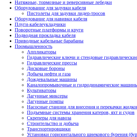
Натяжные, тормозные и реверсивные лебедки
Оборудование для задувки кабеля
Пистолеты для задувки лидер-тросов
Оборудование для навивки кабеля
Плуги-кабелеукладчики
Поворотные платформы и круги
Подводная прокладка кабеля
Приводные кабельные барабаны
Промышленность
Аппликаторы
Гидравлические ключи и стендовые гидравлически
Гидравлические прессы
Дисковые бороны
Добыча нефти и газа
Дождевальные машины
Каналопромывочные и гидродинамические машин
Культиваторы
Лагунные миксеры
Лагунные помпы
Насосные станции для внесения и перекачки жидко
Подъемные системы хранения катеров, яхт и судов
Скреперы для навоза
Строительство и добыча
Транспортировщики
Установки горизонтального шнекового бурения (бу