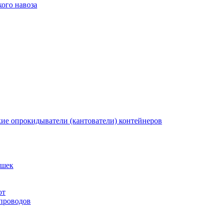
ого навоза
кие опрокидыватели (кантователи) контейнеров
ышек
от
 проводов