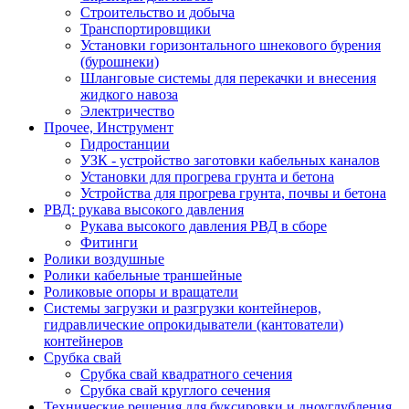
Строительство и добыча
Транспортировщики
Установки горизонтального шнекового бурения
(бурошнеки)
Шланговые системы для перекачки и внесения
жидкого навоза
Электричество
Прочее, Инструмент
Гидростанции
УЗК - устройство заготовки кабельных каналов
Установки для прогрева грунта и бетона
Устройства для прогрева грунта, почвы и бетона
РВД: рукава высокого давления
Рукава высокого давления РВД в сборе
Фитинги
Ролики воздушные
Ролики кабельные траншейные
Роликовые опоры и вращатели
Системы загрузки и разгрузки контейнеров,
гидравлические опрокидыватели (кантователи)
контейнеров
Срубка свай
Срубка свай квадратного сечения
Срубка свай круглого сечения
Технические решения для буксировки и дноуглубления