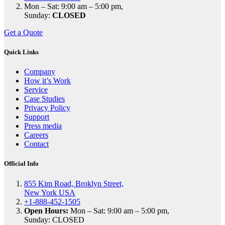
Mon – Sat: 9:00 am – 5:00 pm,
Sunday:
CLOSED
Get a Quote
Quick Links
Company
How it’s Work
Service
Case Studies
Privacy Policy
Support
Press media
Careers
Contact
Official Info
855 Kim Road, Broklyn Street,
New York USA
+1-888-452-1505
Open Hours:
Mon – Sat: 9:00 am – 5:00 pm,
Sunday: CLOSED