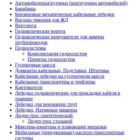
Автомобилеразгрузчики (разгрузчики автомобилей)
Барабаны
Бензиновые механические кабельные лебедки
Вагоны тяжения для ЖД
Вертлюги
Гидравлические ворота
Гидравлические разрушители для замены
трубопроводов
Гидросистемы
Комплектация гидросистем
Проекты гидросистем
Гусеничные шасси
Домкраты кабельные, Подставки, Штативы
Кабельные лебедки на гусеничном шасси
Кабельные транспортеры и трейлеры
Кантователи
Лебедки гидравлические для прокладки кабеля в
траншее
Лебедки для реновации труб
Лебедки, Натяжные машины
Лидер-трос синтетический
Лидер-трос стальной
Миксеры-аэраторы и плавающие мешалки
Мобильные (передвижные) насосно-транспортные
системы