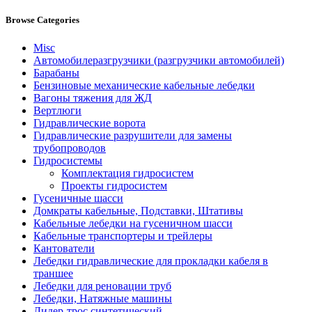
Browse Categories
Misc
Автомобилеразгрузчики (разгрузчики автомобилей)
Барабаны
Бензиновые механические кабельные лебедки
Вагоны тяжения для ЖД
Вертлюги
Гидравлические ворота
Гидравлические разрушители для замены
трубопроводов
Гидросистемы
Комплектация гидросистем
Проекты гидросистем
Гусеничные шасси
Домкраты кабельные, Подставки, Штативы
Кабельные лебедки на гусеничном шасси
Кабельные транспортеры и трейлеры
Кантователи
Лебедки гидравлические для прокладки кабеля в
траншее
Лебедки для реновации труб
Лебедки, Натяжные машины
Лидер-трос синтетический