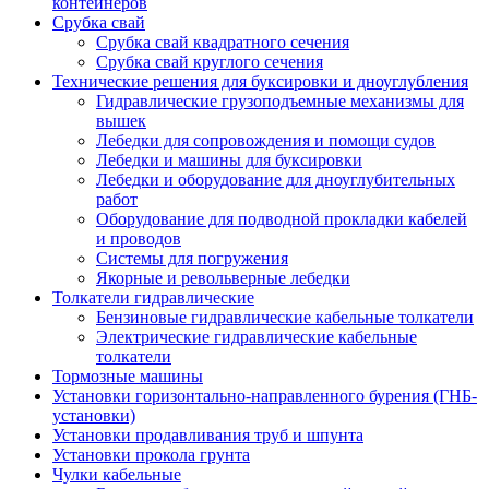
контейнеров
Срубка свай
Срубка свай квадратного сечения
Срубка свай круглого сечения
Технические решения для буксировки и дноуглубления
Гидравлические грузоподъемные механизмы для
вышек
Лебедки для сопровождения и помощи судов
Лебедки и машины для буксировки
Лебедки и оборудование для дноуглубительных
работ
Оборудование для подводной прокладки кабелей
и проводов
Системы для погружения
Якорные и револьверные лебедки
Толкатели гидравлические
Бензиновые гидравлические кабельные толкатели
Электрические гидравлические кабельные
толкатели
Тормозные машины
Установки горизонтально-направленного бурения (ГНБ-
установки)
Установки продавливания труб и шпунта
Установки прокола грунта
Чулки кабельные