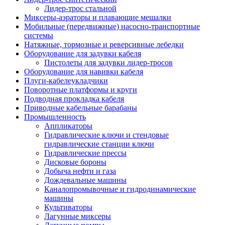
Лидер-трос стальной
Миксеры-аэраторы и плавающие мешалки
Мобильные (передвижные) насосно-транспортные
системы
Натяжные, тормозные и реверсивные лебедки
Оборудование для задувки кабеля
Пистолеты для задувки лидер-тросов
Оборудование для навивки кабеля
Плуги-кабелеукладчики
Поворотные платформы и круги
Подводная прокладка кабеля
Приводные кабельные барабаны
Промышленность
Аппликаторы
Гидравлические ключи и стендовые
гидравлические станции ключи
Гидравлические прессы
Дисковые бороны
Добыча нефти и газа
Дождевальные машины
Каналопромывочные и гидродинамические
машины
Культиваторы
Лагунные миксеры