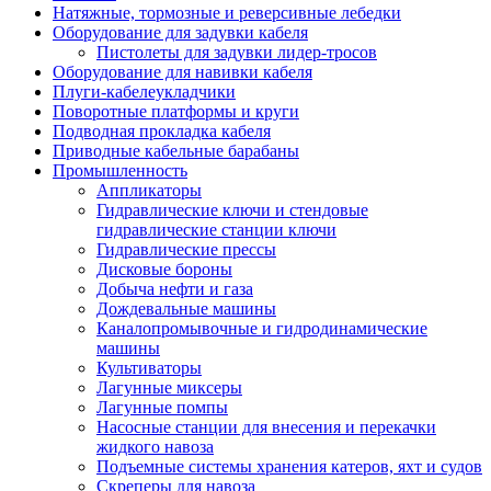
Натяжные, тормозные и реверсивные лебедки
Оборудование для задувки кабеля
Пистолеты для задувки лидер-тросов
Оборудование для навивки кабеля
Плуги-кабелеукладчики
Поворотные платформы и круги
Подводная прокладка кабеля
Приводные кабельные барабаны
Промышленность
Аппликаторы
Гидравлические ключи и стендовые
гидравлические станции ключи
Гидравлические прессы
Дисковые бороны
Добыча нефти и газа
Дождевальные машины
Каналопромывочные и гидродинамические
машины
Культиваторы
Лагунные миксеры
Лагунные помпы
Насосные станции для внесения и перекачки
жидкого навоза
Подъемные системы хранения катеров, яхт и судов
Скреперы для навоза