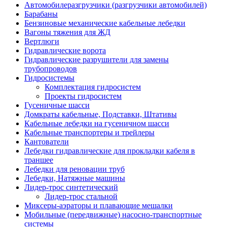
Автомобилеразгрузчики (разгрузчики автомобилей)
Барабаны
Бензиновые механические кабельные лебедки
Вагоны тяжения для ЖД
Вертлюги
Гидравлические ворота
Гидравлические разрушители для замены
трубопроводов
Гидросистемы
Комплектация гидросистем
Проекты гидросистем
Гусеничные шасси
Домкраты кабельные, Подставки, Штативы
Кабельные лебедки на гусеничном шасси
Кабельные транспортеры и трейлеры
Кантователи
Лебедки гидравлические для прокладки кабеля в
траншее
Лебедки для реновации труб
Лебедки, Натяжные машины
Лидер-трос синтетический
Лидер-трос стальной
Миксеры-аэраторы и плавающие мешалки
Мобильные (передвижные) насосно-транспортные
системы