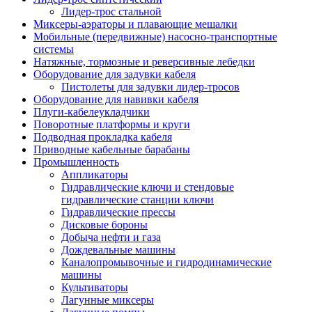
Лидер-трос стальной
Миксеры-аэраторы и плавающие мешалки
Мобильные (передвижные) насосно-транспортные
системы
Натяжные, тормозные и реверсивные лебедки
Оборудование для задувки кабеля
Пистолеты для задувки лидер-тросов
Оборудование для навивки кабеля
Плуги-кабелеукладчики
Поворотные платформы и круги
Подводная прокладка кабеля
Приводные кабельные барабаны
Промышленность
Аппликаторы
Гидравлические ключи и стендовые
гидравлические станции ключи
Гидравлические прессы
Дисковые бороны
Добыча нефти и газа
Дождевальные машины
Каналопромывочные и гидродинамические
машины
Культиваторы
Лагунные миксеры