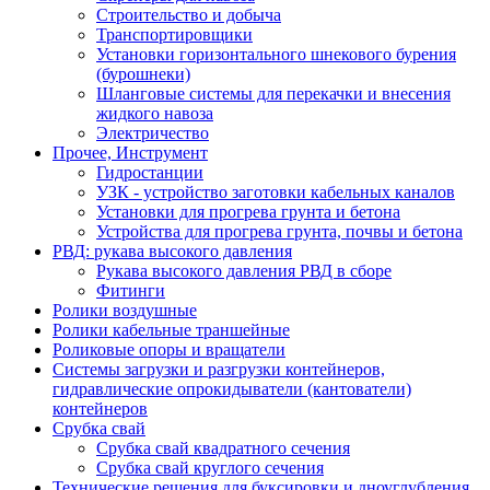
Строительство и добыча
Транспортировщики
Установки горизонтального шнекового бурения
(бурошнеки)
Шланговые системы для перекачки и внесения
жидкого навоза
Электричество
Прочее, Инструмент
Гидростанции
УЗК - устройство заготовки кабельных каналов
Установки для прогрева грунта и бетона
Устройства для прогрева грунта, почвы и бетона
РВД: рукава высокого давления
Рукава высокого давления РВД в сборе
Фитинги
Ролики воздушные
Ролики кабельные траншейные
Роликовые опоры и вращатели
Системы загрузки и разгрузки контейнеров,
гидравлические опрокидыватели (кантователи)
контейнеров
Срубка свай
Срубка свай квадратного сечения
Срубка свай круглого сечения
Технические решения для буксировки и дноуглубления