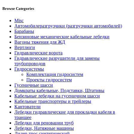
Browse Categories
Misc
Автомобилеразгрузчики (разгрузчики автомобилей)
Барабаны
Бензиновые механические кабельные лебедки
Вагоны тяжения для ЖД
Вертлюги
Гидравлические ворота
Гидравлические разрушители для замены
трубопроводов
Гидросистемы
Комплектация гидросистем
Проекты гидросистем
Гусеничные шасси
Домкраты кабельные, Подставки, Штативы
Кабельные лебедки на гусеничном шасси
Кабельные транспортеры и трейлеры
Кантователи
Лебедки гидравлические для прокладки кабеля в
траншее
Лебедки для реновации труб
Лебедки, Натяжные машины
Лидер-трос синтетический