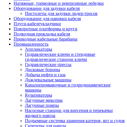
Натяжные, тормозные и реверсивные лебедки
Оборудование для задувки кабеля
Пистолеты для задувки лидер-тросов
Оборудование для навивки кабеля
Плуги-кабелеукладчики
Поворотные платформы и круги
Подводная прокладка кабеля
Приводные кабельные барабаны
Промышленность
Аппликаторы
Гидравлические ключи и стендовые
гидравлические станции ключи
Гидравлические прессы
Дисковые бороны
Добыча нефти и газа
Дождевальные машины
Каналопромывочные и гидродинамические
машины
Культиваторы
Лагунные миксеры
Лагунные помпы
Насосные станции для внесения и перекачки
жидкого навоза
Подъемные системы хранения катеров, яхт и судов
Скреперы для навоза