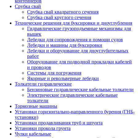
контейнеров
Срубка свай
Срубка свай квадратного сечения
Срубка свай круглого сечения
Технические решения для буксировки и дноуглубления
Гидравлические грузоподъемные механизмы для
вышек
Лебедки для сопровождения и помощи судов
Лебедки и машины для буксировки
Лебедки и оборудование для дноуглубительных
работ
Оборудование для подводной прокладки кабелей
и проводов
Системы для погружения
Якорные и револьверные лебедки
Толкатели гидравлические
Бензиновые гидравлические кабельные толкатели
Электрические гидравлические кабельные
толкатели
Тормозные машины
Установки горизонтально-направленного бурения (ГНБ-
установки)
Установки продавливания труб и шпунта
Установки прокола грунта
Чулки кабельные