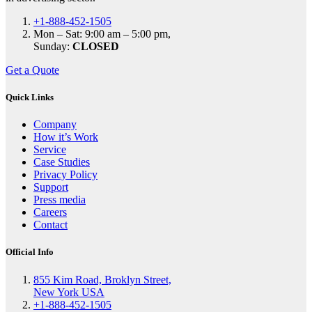
+1-888-452-1505
Mon – Sat: 9:00 am – 5:00 pm,
Sunday:
CLOSED
Get a Quote
Quick Links
Company
How it’s Work
Service
Case Studies
Privacy Policy
Support
Press media
Careers
Contact
Official Info
855 Kim Road, Broklyn Street,
New York USA
+1-888-452-1505