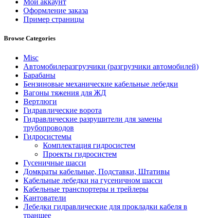
Мой аккаунт
Оформление заказа
Пример страницы
Browse Categories
Misc
Автомобилеразгрузчики (разгрузчики автомобилей)
Барабаны
Бензиновые механические кабельные лебедки
Вагоны тяжения для ЖД
Вертлюги
Гидравлические ворота
Гидравлические разрушители для замены
трубопроводов
Гидросистемы
Комплектация гидросистем
Проекты гидросистем
Гусеничные шасси
Домкраты кабельные, Подставки, Штативы
Кабельные лебедки на гусеничном шасси
Кабельные транспортеры и трейлеры
Кантователи
Лебедки гидравлические для прокладки кабеля в
траншее