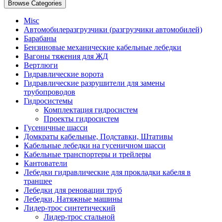
Browse Categories
Misc
Автомобилеразгрузчики (разгрузчики автомобилей)
Барабаны
Бензиновые механические кабельные лебедки
Вагоны тяжения для ЖД
Вертлюги
Гидравлические ворота
Гидравлические разрушители для замены
трубопроводов
Гидросистемы
Комплектация гидросистем
Проекты гидросистем
Гусеничные шасси
Домкраты кабельные, Подставки, Штативы
Кабельные лебедки на гусеничном шасси
Кабельные транспортеры и трейлеры
Кантователи
Лебедки гидравлические для прокладки кабеля в
траншее
Лебедки для реновации труб
Лебедки, Натяжные машины
Лидер-трос синтетический
Лидер-трос стальной