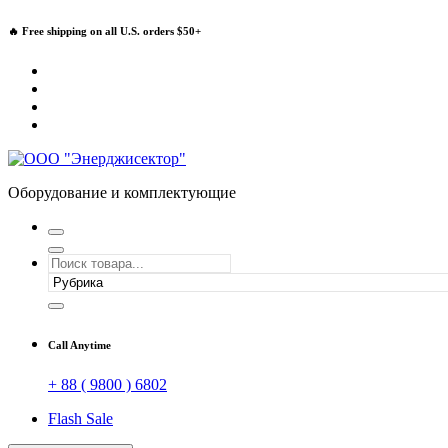
Перейти
🔥 Free shipping on all U.S. orders $50+
к
содержимому
Оборудование и комплектующие
Call Anytime
+ 88 ( 9800 ) 6802
Flash Sale