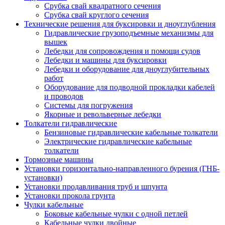
Срубка свай квадратного сечения
Срубка свай круглого сечения
Технические решения для буксировки и дноуглубления
Гидравлические грузоподъемные механизмы для
вышек
Лебедки для сопровождения и помощи судов
Лебедки и машины для буксировки
Лебедки и оборудование для дноуглубительных
работ
Оборудование для подводной прокладки кабелей
и проводов
Системы для погружения
Якорные и револьверные лебедки
Толкатели гидравлические
Бензиновые гидравлические кабельные толкатели
Электрические гидравлические кабельные
толкатели
Тормозные машины
Установки горизонтально-направленного бурения (ГНБ-
установки)
Установки продавливания труб и шпунта
Установки прокола грунта
Чулки кабельные
Боковые кабельные чулки с одной петлей
Кабельные чулки двойные