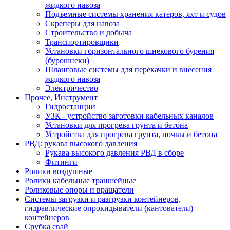
жидкого навоза
Подъемные системы хранения катеров, яхт и судов
Скреперы для навоза
Строительство и добыча
Транспортировщики
Установки горизонтального шнекового бурения
(бурошнеки)
Шланговые системы для перекачки и внесения
жидкого навоза
Электричество
Прочее, Инструмент
Гидростанции
УЗК - устройство заготовки кабельных каналов
Установки для прогрева грунта и бетона
Устройства для прогрева грунта, почвы и бетона
РВД: рукава высокого давления
Рукава высокого давления РВД в сборе
Фитинги
Ролики воздушные
Ролики кабельные траншейные
Роликовые опоры и вращатели
Системы загрузки и разгрузки контейнеров,
гидравлические опрокидыватели (кантователи)
контейнеров
Срубка свай