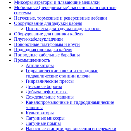
Миксеры-аэраторы и плавающие мешалки
Мобильные (передвижные) насосно-транспортные
системы
Натяжные, тормозные и реверсивные лебедки
Оборудование для задувки кабеля
Пистолеты для задувки лидер-тросов
Оборудование для навивки кабеля
Плуги-кабелеукладчики
Поворотные платформы и круги
Подводная прокладка кабеля
Приводные кабельные барабаны
Промышленность
Аппликаторы
Гидравлические ключи и стендовые
гидравлические станции ключи
Гидравлические прессы
Дисковые бороны
Добыча нефти и газа
Дождевальные машины
Каналопромывочные и гидродинамические
машины
Культиваторы
Лагунные миксеры
Лагунные помпы
Насосные станции для внесения и перекачки