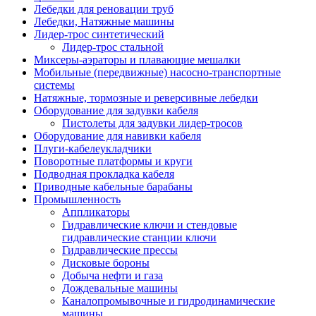
Лебедки для реновации труб
Лебедки, Натяжные машины
Лидер-трос синтетический
Лидер-трос стальной
Миксеры-аэраторы и плавающие мешалки
Мобильные (передвижные) насосно-транспортные
системы
Натяжные, тормозные и реверсивные лебедки
Оборудование для задувки кабеля
Пистолеты для задувки лидер-тросов
Оборудование для навивки кабеля
Плуги-кабелеукладчики
Поворотные платформы и круги
Подводная прокладка кабеля
Приводные кабельные барабаны
Промышленность
Аппликаторы
Гидравлические ключи и стендовые
гидравлические станции ключи
Гидравлические прессы
Дисковые бороны
Добыча нефти и газа
Дождевальные машины
Каналопромывочные и гидродинамические
машины