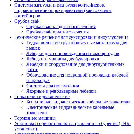
Системы загрузки и разгрузки контейнеров,
гидравлические опрокидыватели (кантователи)
контейнеров
Срубка свай
Срубка свай квадратного сечения
Срубка свай круглого сечения
Технические решения для буксировки и дноуглубления
Гидравлические грузоподъемные механизмы для
вышек
Лебедки для сопровождения и помощи судов
Лебедки и машины для буксировки
Лебедки и оборудование для дноуглубительных
работ
Оборудование для подводной прокладки кабелей
и проводов
Системы для погружения
Якорные и револьверные лебедки
Толкатели гидравлические
Бензиновые гидравлические кабельные толкатели
Электрические гидравлические кабельные
толкатели
Тормозные машины
Установки горизонтально-направленного бурения (ГНБ-
установки)