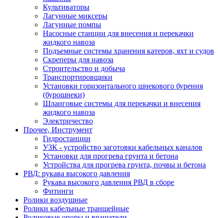
Культиваторы
Лагунные миксеры
Лагунные помпы
Насосные станции для внесения и перекачки
жидкого навоза
Подъемные системы хранения катеров, яхт и судов
Скреперы для навоза
Строительство и добыча
Транспортировщики
Установки горизонтального шнекового бурения
(бурошнеки)
Шланговые системы для перекачки и внесения
жидкого навоза
Электричество
Прочее, Инструмент
Гидростанции
УЗК - устройство заготовки кабельных каналов
Установки для прогрева грунта и бетона
Устройства для прогрева грунта, почвы и бетона
РВД: рукава высокого давления
Рукава высокого давления РВД в сборе
Фитинги
Ролики воздушные
Ролики кабельные траншейные
Роликовые опоры и вращатели