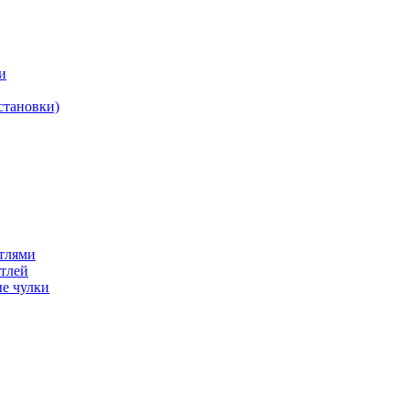
и
становки)
етлями
етлей
е чулки