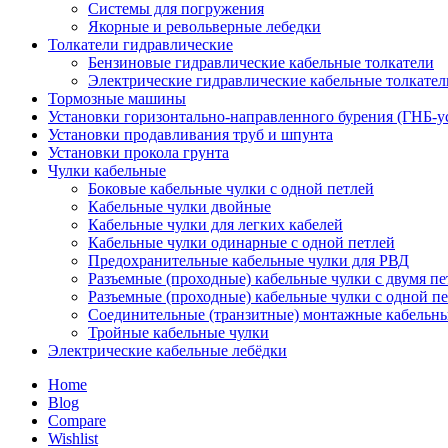
Системы для погружения
Якорные и револьверные лебедки
Толкатели гидравлические
Бензиновые гидравлические кабельные толкатели
Электрические гидравлические кабельные толкател
Тормозные машины
Установки горизонтально-направленного бурения (ГНБ-у
Установки продавливания труб и шпунта
Установки прокола грунта
Чулки кабельные
Боковые кабельные чулки с одной петлей
Кабельные чулки двойные
Кабельные чулки для легких кабелей
Кабельные чулки одинарные с одной петлей
Предохранительные кабельные чулки для РВД
Разъемные (проходные) кабельные чулки с двумя п
Разъемные (проходные) кабельные чулки с одной п
Соединительные (транзитные) монтажные кабельны
Тройные кабельные чулки
Электрические кабельные лебёдки
Home
Blog
Compare
Wishlist