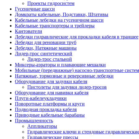
Проекты гидросистем
Гусеничные шасси
Домкраты кабельные, Подставки, Штативы
Кабельные лебедки на гусеничном шасси
Кабельные транспортеры и трейлеры
Кантователи
Лебедки гидравлические для прокладки кабеля в траншее
Лебедки для реновации труб
Лебедки, Натяжные машины
Лидер-трос синтетический
Лидер-трос стальной
Миксеры-аэраторы и плавающие мешалки
Мобильные (передвижные) насосно-транспортные систе
Натяжные, тормозные и реверсивные лебедки
Оборудование для задувки кабеля
Пистолеты для задувки лидер-тросов
Оборудование для навивки кабеля
Плуги-кабелеукладчики
Поворотные платформы и круги
Подводная прокладка кабеля
Приводные кабельные барабаны
Промышленность
Аппликаторы
Гидравлические ключи и стендовые гидравлически
Гидравлические прессы