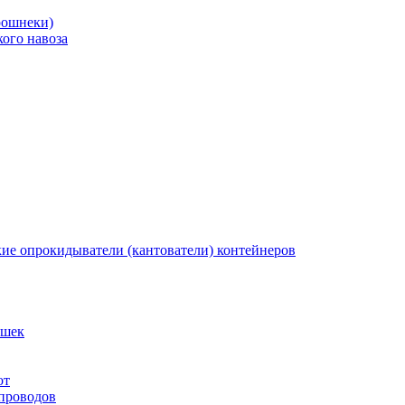
рошнеки)
ого навоза
кие опрокидыватели (кантователи) контейнеров
ышек
от
 проводов