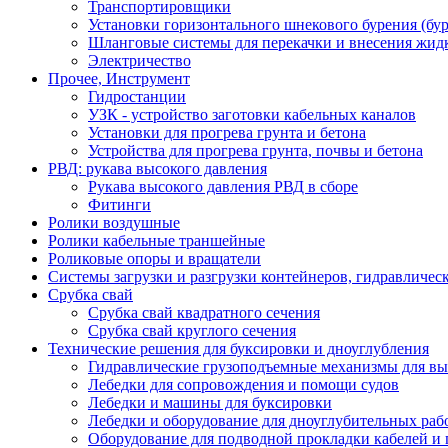
Транспортировщики
Установки горизонтального шнекового бурения (бу
Шланговые системы для перекачки и внесения жидк
Электричество
Прочее, Инструмент
Гидростанции
УЗК - устройство заготовки кабельных каналов
Установки для прогрева грунта и бетона
Устройства для прогрева грунта, почвы и бетона
РВД: рукава высокого давления
Рукава высокого давления РВД в сборе
Фитинги
Ролики воздушные
Ролики кабельные траншейные
Роликовые опоры и вращатели
Системы загрузки и разгрузки контейнеров, гидравличес
Срубка свай
Срубка свай квадратного сечения
Срубка свай круглого сечения
Технические решения для буксировки и дноуглубления
Гидравлические грузоподъемные механизмы для в
Лебедки для сопровождения и помощи судов
Лебедки и машины для буксировки
Лебедки и оборудование для дноуглубительных раб
Оборудование для подводной прокладки кабелей и