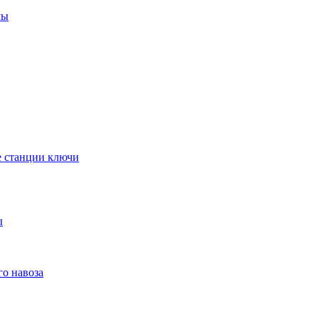
мы
е станции ключи
ы
го навоза