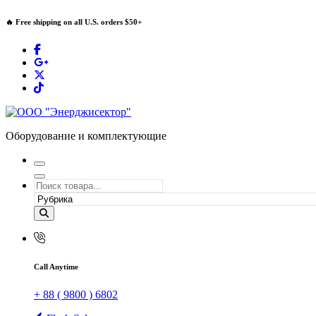
Перейти
🔥 Free shipping on all U.S. orders $50+
к
содержимому
Оборудование и комплектующие
Call Anytime
+ 88 ( 9800 ) 6802