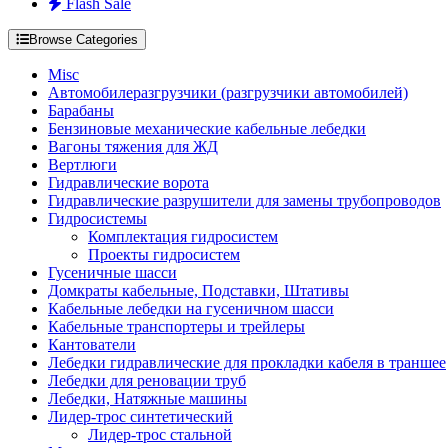
Flash Sale
Browse Categories
Misc
Автомобилеразгрузчики (разгрузчики автомобилей)
Барабаны
Бензиновые механические кабельные лебедки
Вагоны тяжения для ЖД
Вертлюги
Гидравлические ворота
Гидравлические разрушители для замены трубопроводов
Гидросистемы
Комплектация гидросистем
Проекты гидросистем
Гусеничные шасси
Домкраты кабельные, Подставки, Штативы
Кабельные лебедки на гусеничном шасси
Кабельные транспортеры и трейлеры
Кантователи
Лебедки гидравлические для прокладки кабеля в траншее
Лебедки для реновации труб
Лебедки, Натяжные машины
Лидер-трос синтетический
Лидер-трос стальной