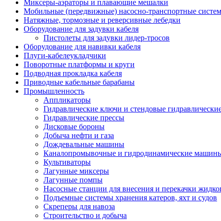
Миксеры-аэраторы и плавающие мешалки
Мобильные (передвижные) насосно-транспортные систе
Натяжные, тормозные и реверсивные лебедки
Оборудование для задувки кабеля
Пистолеты для задувки лидер-тросов
Оборудование для навивки кабеля
Плуги-кабелеукладчики
Поворотные платформы и круги
Подводная прокладка кабеля
Приводные кабельные барабаны
Промышленность
Аппликаторы
Гидравлические ключи и стендовые гидравлически
Гидравлические прессы
Дисковые бороны
Добыча нефти и газа
Дождевальные машины
Каналопромывочные и гидродинамические машин
Культиваторы
Лагунные миксеры
Лагунные помпы
Насосные станции для внесения и перекачки жидко
Подъемные системы хранения катеров, яхт и судов
Скреперы для навоза
Строительство и добыча