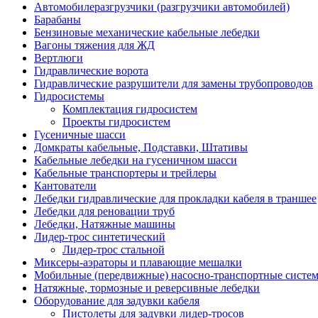
Автомобилеразгрузчики (разгрузчики автомобилей)
Барабаны
Бензиновые механические кабельные лебедки
Вагоны тяжения для ЖД
Вертлюги
Гидравлические ворота
Гидравлические разрушители для замены трубопроводов
Гидросистемы
Комплектация гидросистем
Проекты гидросистем
Гусеничные шасси
Домкраты кабельные, Подставки, Штативы
Кабельные лебедки на гусеничном шасси
Кабельные транспортеры и трейлеры
Кантователи
Лебедки гидравлические для прокладки кабеля в траншее
Лебедки для реновации труб
Лебедки, Натяжные машины
Лидер-трос синтетический
Лидер-трос стальной
Миксеры-аэраторы и плавающие мешалки
Мобильные (передвижные) насосно-транспортные систе
Натяжные, тормозные и реверсивные лебедки
Оборудование для задувки кабеля
Пистолеты для задувки лидер-тросов