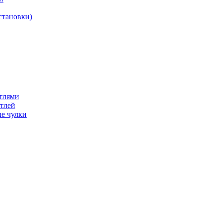
становки)
етлями
етлей
е чулки