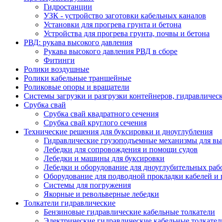
Гидростанции
УЗК - устройство заготовки кабельных каналов
Установки для прогрева грунта и бетона
Устройства для прогрева грунта, почвы и бетона
РВД: рукава высокого давления
Рукава высокого давления РВД в сборе
Фитинги
Ролики воздушные
Ролики кабельные траншейные
Роликовые опоры и вращатели
Системы загрузки и разгрузки контейнеров, гидравличес
Срубка свай
Срубка свай квадратного сечения
Срубка свай круглого сечения
Технические решения для буксировки и дноуглубления
Гидравлические грузоподъемные механизмы для в
Лебедки для сопровождения и помощи судов
Лебедки и машины для буксировки
Лебедки и оборудование для дноуглубительных раб
Оборудование для подводной прокладки кабелей и
Системы для погружения
Якорные и револьверные лебедки
Толкатели гидравлические
Бензиновые гидравлические кабельные толкатели
Электрические гидравлические кабельные толкател