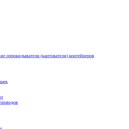
кие опрокидыватели (кантователи) контейнеров
ышек
от
 проводов
и