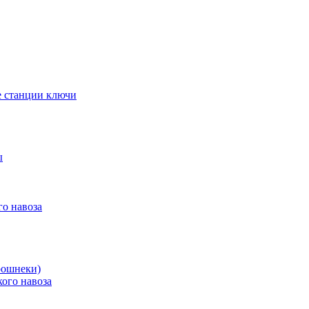
е станции ключи
ы
го навоза
рошнеки)
ого навоза