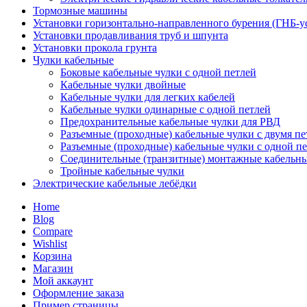
Тормозные машины
Установки горизонтально-направленного бурения (ГНБ-у
Установки продавливания труб и шпунта
Установки прокола грунта
Чулки кабельные
Боковые кабельные чулки с одной петлей
Кабельные чулки двойные
Кабельные чулки для легких кабелей
Кабельные чулки одинарные с одной петлей
Предохранительные кабельные чулки для РВД
Разъемные (проходные) кабельные чулки с двумя п
Разъемные (проходные) кабельные чулки с одной п
Соединительные (транзитные) монтажные кабельны
Тройные кабельные чулки
Электрические кабельные лебёдки
Home
Blog
Compare
Wishlist
Корзина
Магазин
Мой аккаунт
Оформление заказа
Пример страницы