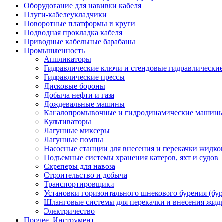
Оборудование для навивки кабеля
Плуги-кабелеукладчики
Поворотные платформы и круги
Подводная прокладка кабеля
Приводные кабельные барабаны
Промышленность
Аппликаторы
Гидравлические ключи и стендовые гидравлически
Гидравлические прессы
Дисковые бороны
Добыча нефти и газа
Дождевальные машины
Каналопромывочные и гидродинамические машин
Культиваторы
Лагунные миксеры
Лагунные помпы
Насосные станции для внесения и перекачки жидко
Подъемные системы хранения катеров, яхт и судов
Скреперы для навоза
Строительство и добыча
Транспортировщики
Установки горизонтального шнекового бурения (бу
Шланговые системы для перекачки и внесения жидк
Электричество
Прочее, Инструмент