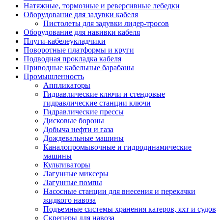
Натяжные, тормозные и реверсивные лебедки
Оборудование для задувки кабеля
Пистолеты для задувки лидер-тросов
Оборудование для навивки кабеля
Плуги-кабелеукладчики
Поворотные платформы и круги
Подводная прокладка кабеля
Приводные кабельные барабаны
Промышленность
Аппликаторы
Гидравлические ключи и стендовые
гидравлические станции ключи
Гидравлические прессы
Дисковые бороны
Добыча нефти и газа
Дождевальные машины
Каналопромывочные и гидродинамические
машины
Культиваторы
Лагунные миксеры
Лагунные помпы
Насосные станции для внесения и перекачки
жидкого навоза
Подъемные системы хранения катеров, яхт и судов
Скреперы для навоза