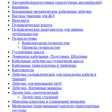
Автомобилеразгрузчики (разгрузчики автомобилей)
Барабаны
Бензиновые механические кабельные лебедки
Вагоны тяжения для ЖД
Вертлюги
Гидравлические ворота
Гидравлические разрушители для замены
трубопроводов
Гидросистемы
Комплектация гидросистем
Проекты гидросистем
Гусеничные шасси
Домкраты кабельные, Подставки, Штативы
Кабельные лебедки на гусеничном шасси
Кабельные транспортеры и трейлеры
Кантователи
Лебедки гидравлические для прокладки кабеля в
траншее
Лебедки для реновации труб
Лебедки, Натяжные машины
Лидер-трос синтетический
Лидер-трос стальной
Миксеры-аэраторы и плавающие мешалки
Мобильные (передвижные) насосно-транспортные
системы