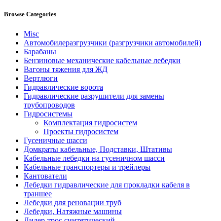
Browse Categories
Misc
Автомобилеразгрузчики (разгрузчики автомобилей)
Барабаны
Бензиновые механические кабельные лебедки
Вагоны тяжения для ЖД
Вертлюги
Гидравлические ворота
Гидравлические разрушители для замены
трубопроводов
Гидросистемы
Комплектация гидросистем
Проекты гидросистем
Гусеничные шасси
Домкраты кабельные, Подставки, Штативы
Кабельные лебедки на гусеничном шасси
Кабельные транспортеры и трейлеры
Кантователи
Лебедки гидравлические для прокладки кабеля в
траншее
Лебедки для реновации труб
Лебедки, Натяжные машины
Лидер-трос синтетический