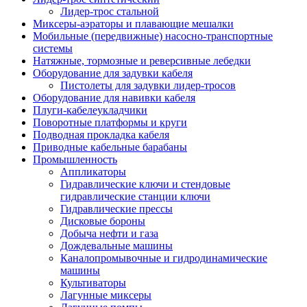
Лидер-трос стальной
Миксеры-аэраторы и плавающие мешалки
Мобильные (передвижные) насосно-транспортные
системы
Натяжные, тормозные и реверсивные лебедки
Оборудование для задувки кабеля
Пистолеты для задувки лидер-тросов
Оборудование для навивки кабеля
Плуги-кабелеукладчики
Поворотные платформы и круги
Подводная прокладка кабеля
Приводные кабельные барабаны
Промышленность
Аппликаторы
Гидравлические ключи и стендовые
гидравлические станции ключи
Гидравлические прессы
Дисковые бороны
Добыча нефти и газа
Дождевальные машины
Каналопромывочные и гидродинамические
машины
Культиваторы
Лагунные миксеры