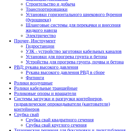
Строительство и добыча
Транспортировщики
Установки горизонтального шнекового бурения
(бурошнеки)
Шланговые системы для перекачки и внесения
жидкого навоза
Электричество
Прочее, Инструмент
Гидростанции
УЗК - устройство заготовки кабельных каналов
Установки для прогрева грунта и бетона
Устройства для прогрева грунта, почвы и бетона
РВД: рукава высокого давления
Рукава высокого давления РВД в сборе
Фитинги
Ролики воздушные
Ролики кабельные траншейные
Роликовые опоры и вращатели
Системы загрузки и разгрузки контейнеров,
гидравлические опрокидыватели (кантователи)
контейнеров
Срубка свай
Срубка свай квадратного сечения
Срубка свай круглого сечения
Технические решения для буксировки и дноуглубления