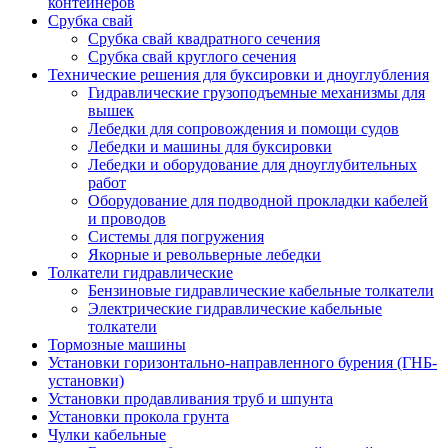
контейнеров
Срубка свай
Срубка свай квадратного сечения
Срубка свай круглого сечения
Технические решения для буксировки и дноуглубления
Гидравлические грузоподъемные механизмы для
вышек
Лебедки для сопровождения и помощи судов
Лебедки и машины для буксировки
Лебедки и оборудование для дноуглубительных
работ
Оборудование для подводной прокладки кабелей
и проводов
Системы для погружения
Якорные и револьверные лебедки
Толкатели гидравлические
Бензиновые гидравлические кабельные толкатели
Электрические гидравлические кабельные
толкатели
Тормозные машины
Установки горизонтально-направленного бурения (ГНБ-
установки)
Установки продавливания труб и шпунта
Установки прокола грунта
Чулки кабельные