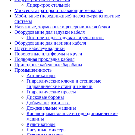
Лидер-трос стальной
Миксеры-аэраторы и плавающие мешалки
Мобильные (передвижные) насосно-транспортные
системы
Натяжные, тормозные и реверсивные лебедки
Оборудование для задувки кабеля
Пистолеты для задувки лидер-тросов
Оборудование для навивки кабеля
Плуги-кабелеукладчики
Поворотные платформы и круги
Подводная прокладка кабеля
Приводные кабельные барабаны
Промышленность
Аппликаторы
Гидравлические ключи и стендовые
гидравлические станции ключи
Гидравлические прессы
Дисковые бороны
Добыча нефти и газа
Дождевальные машины
Каналопромывочные и гидродинамические
машины
Культиваторы
Лагунные миксеры