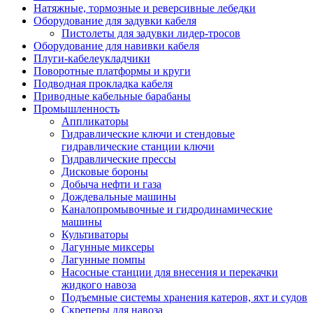
Натяжные, тормозные и реверсивные лебедки
Оборудование для задувки кабеля
Пистолеты для задувки лидер-тросов
Оборудование для навивки кабеля
Плуги-кабелеукладчики
Поворотные платформы и круги
Подводная прокладка кабеля
Приводные кабельные барабаны
Промышленность
Аппликаторы
Гидравлические ключи и стендовые
гидравлические станции ключи
Гидравлические прессы
Дисковые бороны
Добыча нефти и газа
Дождевальные машины
Каналопромывочные и гидродинамические
машины
Культиваторы
Лагунные миксеры
Лагунные помпы
Насосные станции для внесения и перекачки
жидкого навоза
Подъемные системы хранения катеров, яхт и судов
Скреперы для навоза