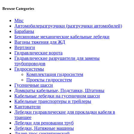
Browse Categories
Misc
Автомобилеразгрузчики (разгрузчики автомобилей)
Барабаны
Бензиновые механические кабельные лебедки
Вагоны тяжения для ЖД
Вертлюги
Гидравлические ворота
Гидравлические разрушители для замены
трубопроводов
Гидросистемы
Комплектация гидросистем
Проекты гидросистем
Гусеничные шасси
Домкраты кабельные, Подставки, Штативы
Кабельные лебедки на гусеничном шасси
Кабельные транспортеры и трейлеры
Кантователи
Лебедки гидравлические для прокладки кабеля в
траншее
Лебедки для реновации труб
Лебедки, Натяжные машины
Лидер-трос синтетический