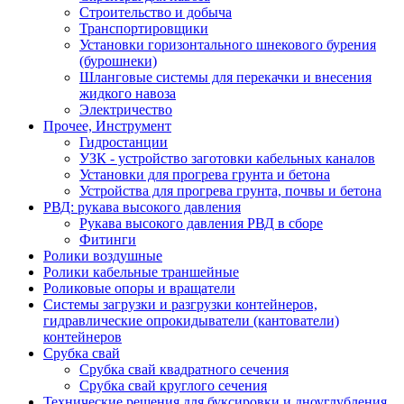
Строительство и добыча
Транспортировщики
Установки горизонтального шнекового бурения
(бурошнеки)
Шланговые системы для перекачки и внесения
жидкого навоза
Электричество
Прочее, Инструмент
Гидростанции
УЗК - устройство заготовки кабельных каналов
Установки для прогрева грунта и бетона
Устройства для прогрева грунта, почвы и бетона
РВД: рукава высокого давления
Рукава высокого давления РВД в сборе
Фитинги
Ролики воздушные
Ролики кабельные траншейные
Роликовые опоры и вращатели
Системы загрузки и разгрузки контейнеров,
гидравлические опрокидыватели (кантователи)
контейнеров
Срубка свай
Срубка свай квадратного сечения
Срубка свай круглого сечения
Технические решения для буксировки и дноуглубления