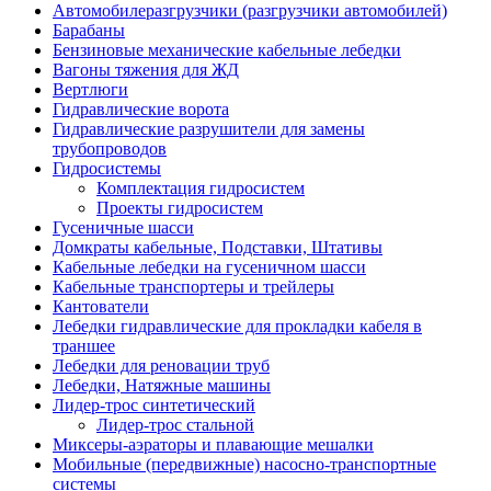
Автомобилеразгрузчики (разгрузчики автомобилей)
Барабаны
Бензиновые механические кабельные лебедки
Вагоны тяжения для ЖД
Вертлюги
Гидравлические ворота
Гидравлические разрушители для замены
трубопроводов
Гидросистемы
Комплектация гидросистем
Проекты гидросистем
Гусеничные шасси
Домкраты кабельные, Подставки, Штативы
Кабельные лебедки на гусеничном шасси
Кабельные транспортеры и трейлеры
Кантователи
Лебедки гидравлические для прокладки кабеля в
траншее
Лебедки для реновации труб
Лебедки, Натяжные машины
Лидер-трос синтетический
Лидер-трос стальной
Миксеры-аэраторы и плавающие мешалки
Мобильные (передвижные) насосно-транспортные
системы