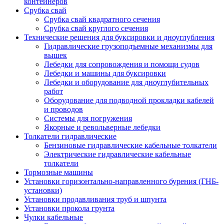
контейнеров
Срубка свай
Срубка свай квадратного сечения
Срубка свай круглого сечения
Технические решения для буксировки и дноуглубления
Гидравлические грузоподъемные механизмы для
вышек
Лебедки для сопровождения и помощи судов
Лебедки и машины для буксировки
Лебедки и оборудование для дноуглубительных
работ
Оборудование для подводной прокладки кабелей
и проводов
Системы для погружения
Якорные и револьверные лебедки
Толкатели гидравлические
Бензиновые гидравлические кабельные толкатели
Электрические гидравлические кабельные
толкатели
Тормозные машины
Установки горизонтально-направленного бурения (ГНБ-
установки)
Установки продавливания труб и шпунта
Установки прокола грунта
Чулки кабельные