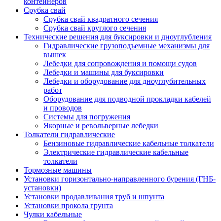
контейнеров
Срубка свай
Срубка свай квадратного сечения
Срубка свай круглого сечения
Технические решения для буксировки и дноуглубления
Гидравлические грузоподъемные механизмы для
вышек
Лебедки для сопровождения и помощи судов
Лебедки и машины для буксировки
Лебедки и оборудование для дноуглубительных
работ
Оборудование для подводной прокладки кабелей
и проводов
Системы для погружения
Якорные и револьверные лебедки
Толкатели гидравлические
Бензиновые гидравлические кабельные толкатели
Электрические гидравлические кабельные
толкатели
Тормозные машины
Установки горизонтально-направленного бурения (ГНБ-
установки)
Установки продавливания труб и шпунта
Установки прокола грунта
Чулки кабельные