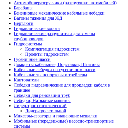
Автомобилеразгрузчики (разгрузчики автомобилей)
Барабаны
Бензиновые механические кабельные лебедки
Вагоны тяжения для ЖД
Вертлюги
Гидравлические ворота
Гидравлические разрушители для замены
трубопроводов
Гидросистемы
Комплектация гидросистем
Проекты гидросистем
Гусеничные шасси
Домкраты кабельные, Подставки, Штативы
Кабельные лебедки на гусеничном шасси
Кабельные транспортеры и трейлеры
Кантователи
Лебедки гидравлические для прокладки кабеля в
траншее
Лебедки для реновации труб
Лебедки, Натяжные машины
Лидер-трос синтетический
Лидер-трос стальной
Миксеры-аэраторы и плавающие мешалки
Мобильные (передвижные) насосно-транспортные
системы