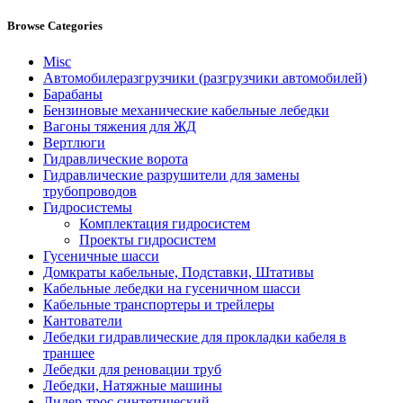
Browse Categories
Misc
Автомобилеразгрузчики (разгрузчики автомобилей)
Барабаны
Бензиновые механические кабельные лебедки
Вагоны тяжения для ЖД
Вертлюги
Гидравлические ворота
Гидравлические разрушители для замены
трубопроводов
Гидросистемы
Комплектация гидросистем
Проекты гидросистем
Гусеничные шасси
Домкраты кабельные, Подставки, Штативы
Кабельные лебедки на гусеничном шасси
Кабельные транспортеры и трейлеры
Кантователи
Лебедки гидравлические для прокладки кабеля в
траншее
Лебедки для реновации труб
Лебедки, Натяжные машины
Лидер-трос синтетический