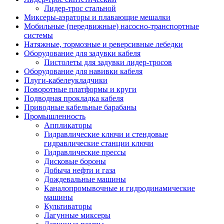
Лидер-трос стальной
Миксеры-аэраторы и плавающие мешалки
Мобильные (передвижные) насосно-транспортные
системы
Натяжные, тормозные и реверсивные лебедки
Оборудование для задувки кабеля
Пистолеты для задувки лидер-тросов
Оборудование для навивки кабеля
Плуги-кабелеукладчики
Поворотные платформы и круги
Подводная прокладка кабеля
Приводные кабельные барабаны
Промышленность
Аппликаторы
Гидравлические ключи и стендовые
гидравлические станции ключи
Гидравлические прессы
Дисковые бороны
Добыча нефти и газа
Дождевальные машины
Каналопромывочные и гидродинамические
машины
Культиваторы
Лагунные миксеры