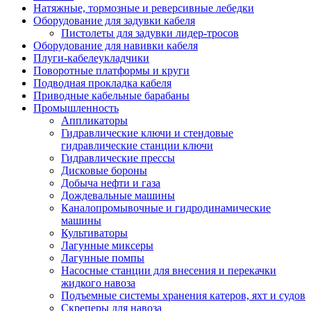
Натяжные, тормозные и реверсивные лебедки
Оборудование для задувки кабеля
Пистолеты для задувки лидер-тросов
Оборудование для навивки кабеля
Плуги-кабелеукладчики
Поворотные платформы и круги
Подводная прокладка кабеля
Приводные кабельные барабаны
Промышленность
Аппликаторы
Гидравлические ключи и стендовые
гидравлические станции ключи
Гидравлические прессы
Дисковые бороны
Добыча нефти и газа
Дождевальные машины
Каналопромывочные и гидродинамические
машины
Культиваторы
Лагунные миксеры
Лагунные помпы
Насосные станции для внесения и перекачки
жидкого навоза
Подъемные системы хранения катеров, яхт и судов
Скреперы для навоза