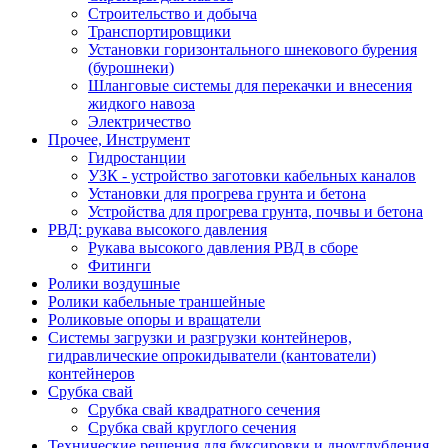
Строительство и добыча
Транспортировщики
Установки горизонтального шнекового бурения
(бурошнеки)
Шланговые системы для перекачки и внесения
жидкого навоза
Электричество
Прочее, Инструмент
Гидростанции
УЗК - устройство заготовки кабельных каналов
Установки для прогрева грунта и бетона
Устройства для прогрева грунта, почвы и бетона
РВД: рукава высокого давления
Рукава высокого давления РВД в сборе
Фитинги
Ролики воздушные
Ролики кабельные траншейные
Роликовые опоры и вращатели
Системы загрузки и разгрузки контейнеров,
гидравлические опрокидыватели (кантователи)
контейнеров
Срубка свай
Срубка свай квадратного сечения
Срубка свай круглого сечения
Технические решения для буксировки и дноуглубления