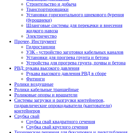
Строительство и добыча
Транспортировщики
Установки горизонтального шнекового бурения
(бурошнеки)
Шланговые системы для перекачки и внесения
жидкого навоза
Электричество
Прочее, Инструмент
Гидростанции
УЗК - устройство заготовки кабельных каналов
Установки для прогрева грунта и бетона
Устройства для прогрева грунта, почвы и бетона
РВД: рукава высокого давления
Рукава высокого давления РВД в сборе
Фитинги
Ролики воздушные
Ролики кабельные траншейные
Роликовые опоры и вращатели
Системы загрузки и разгрузки контейнеров,
гидравлические опрокидыватели (кантователи)
контейнеров
Срубка свай
Срубка свай квадратного сечения
Срубка свай круглого сечения
Технические решения для буксировки и дноуглубления