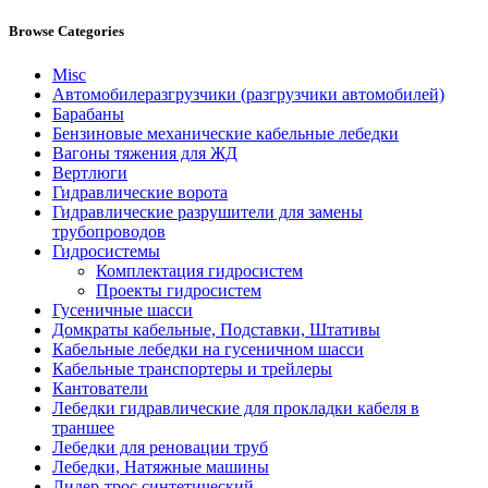
Browse Categories
Misc
Автомобилеразгрузчики (разгрузчики автомобилей)
Барабаны
Бензиновые механические кабельные лебедки
Вагоны тяжения для ЖД
Вертлюги
Гидравлические ворота
Гидравлические разрушители для замены
трубопроводов
Гидросистемы
Комплектация гидросистем
Проекты гидросистем
Гусеничные шасси
Домкраты кабельные, Подставки, Штативы
Кабельные лебедки на гусеничном шасси
Кабельные транспортеры и трейлеры
Кантователи
Лебедки гидравлические для прокладки кабеля в
траншее
Лебедки для реновации труб
Лебедки, Натяжные машины
Лидер-трос синтетический