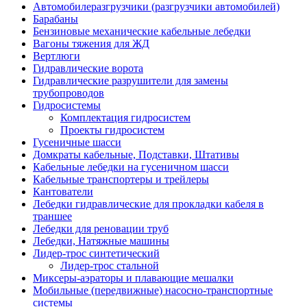
Автомобилеразгрузчики (разгрузчики автомобилей)
Барабаны
Бензиновые механические кабельные лебедки
Вагоны тяжения для ЖД
Вертлюги
Гидравлические ворота
Гидравлические разрушители для замены
трубопроводов
Гидросистемы
Комплектация гидросистем
Проекты гидросистем
Гусеничные шасси
Домкраты кабельные, Подставки, Штативы
Кабельные лебедки на гусеничном шасси
Кабельные транспортеры и трейлеры
Кантователи
Лебедки гидравлические для прокладки кабеля в
траншее
Лебедки для реновации труб
Лебедки, Натяжные машины
Лидер-трос синтетический
Лидер-трос стальной
Миксеры-аэраторы и плавающие мешалки
Мобильные (передвижные) насосно-транспортные
системы