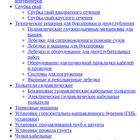
контейнеров
Срубка свай
Срубка свай квадратного сечения
Срубка свай круглого сечения
Технические решения для буксировки и дноуглубления
Гидравлические грузоподъемные механизмы для
вышек
Лебедки для сопровождения и помощи судов
Лебедки и машины для буксировки
Лебедки и оборудование для дноуглубительных
работ
Оборудование для подводной прокладки кабелей
и проводов
Системы для погружения
Якорные и револьверные лебедки
Толкатели гидравлические
Бензиновые гидравлические кабельные толкатели
Электрические гидравлические кабельные
толкатели
Тормозные машины
Установки горизонтально-направленного бурения (ГНБ-
установки)
Установки продавливания труб и шпунта
Установки прокола грунта
Чулки кабельные