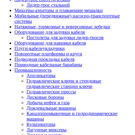
Лидер-трос стальной
Миксеры-аэраторы и плавающие мешалки
Мобильные (передвижные) насосно-транспортные
системы
Натяжные, тормозные и реверсивные лебедки
Оборудование для задувки кабеля
Пистолеты для задувки лидер-тросов
Оборудование для навивки кабеля
Плуги-кабелеукладчики
Поворотные платформы и круги
Подводная прокладка кабеля
Приводные кабельные барабаны
Промышленность
Аппликаторы
Гидравлические ключи и стендовые
гидравлические станции ключи
Гидравлические прессы
Дисковые бороны
Добыча нефти и газа
Дождевальные машины
Каналопромывочные и гидродинамические
машины
Культиваторы
Лагунные миксеры