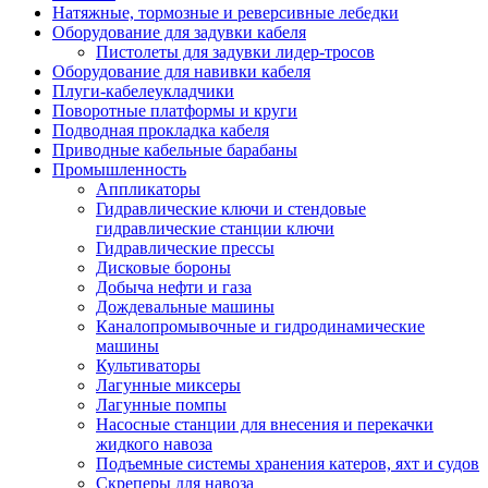
Натяжные, тормозные и реверсивные лебедки
Оборудование для задувки кабеля
Пистолеты для задувки лидер-тросов
Оборудование для навивки кабеля
Плуги-кабелеукладчики
Поворотные платформы и круги
Подводная прокладка кабеля
Приводные кабельные барабаны
Промышленность
Аппликаторы
Гидравлические ключи и стендовые
гидравлические станции ключи
Гидравлические прессы
Дисковые бороны
Добыча нефти и газа
Дождевальные машины
Каналопромывочные и гидродинамические
машины
Культиваторы
Лагунные миксеры
Лагунные помпы
Насосные станции для внесения и перекачки
жидкого навоза
Подъемные системы хранения катеров, яхт и судов
Скреперы для навоза