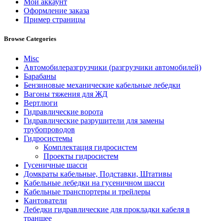
Мой аккаунт
Оформление заказа
Пример страницы
Browse Categories
Misc
Автомобилеразгрузчики (разгрузчики автомобилей)
Барабаны
Бензиновые механические кабельные лебедки
Вагоны тяжения для ЖД
Вертлюги
Гидравлические ворота
Гидравлические разрушители для замены
трубопроводов
Гидросистемы
Комплектация гидросистем
Проекты гидросистем
Гусеничные шасси
Домкраты кабельные, Подставки, Штативы
Кабельные лебедки на гусеничном шасси
Кабельные транспортеры и трейлеры
Кантователи
Лебедки гидравлические для прокладки кабеля в
траншее