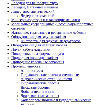
Лебедки для реновации труб
Лебедки, Натяжные машины
Лидер-трос синтетический
Лидер-трос стальной
Миксеры-аэраторы и плавающие мешалки
Мобильные (передвижные) насосно-транспортные
системы
Натяжные, тормозные и реверсивные лебедки
Оборудование для задувки кабеля
Пистолеты для задувки лидер-тросов
Оборудование для навивки кабеля
Плуги-кабелеукладчики
Поворотные платформы и круги
Подводная прокладка кабеля
Приводные кабельные барабаны
Промышленность
Аппликаторы
Гидравлические ключи и стендовые
гидравлические станции ключи
Гидравлические прессы
Дисковые бороны
Добыча нефти и газа
Дождевальные машины
Каналопромывочные и гидродинамические
машины