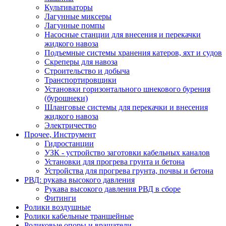
Культиваторы
Лагунные миксеры
Лагунные помпы
Насосные станции для внесения и перекачки
жидкого навоза
Подъемные системы хранения катеров, яхт и судов
Скреперы для навоза
Строительство и добыча
Транспортировщики
Установки горизонтального шнекового бурения
(бурошнеки)
Шланговые системы для перекачки и внесения
жидкого навоза
Электричество
Прочее, Инструмент
Гидростанции
УЗК - устройство заготовки кабельных каналов
Установки для прогрева грунта и бетона
Устройства для прогрева грунта, почвы и бетона
РВД: рукава высокого давления
Рукава высокого давления РВД в сборе
Фитинги
Ролики воздушные
Ролики кабельные траншейные
Роликовые опоры и вращатели