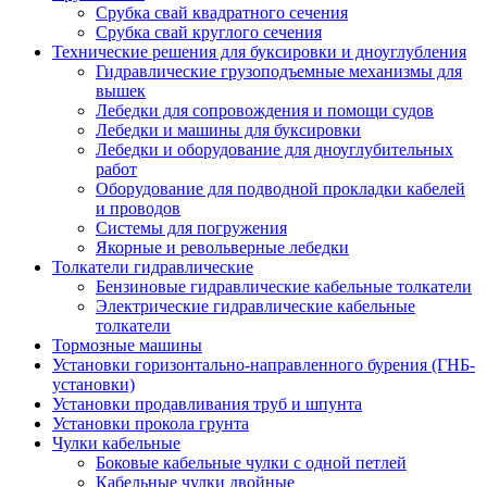
Срубка свай квадратного сечения
Срубка свай круглого сечения
Технические решения для буксировки и дноуглубления
Гидравлические грузоподъемные механизмы для
вышек
Лебедки для сопровождения и помощи судов
Лебедки и машины для буксировки
Лебедки и оборудование для дноуглубительных
работ
Оборудование для подводной прокладки кабелей
и проводов
Системы для погружения
Якорные и револьверные лебедки
Толкатели гидравлические
Бензиновые гидравлические кабельные толкатели
Электрические гидравлические кабельные
толкатели
Тормозные машины
Установки горизонтально-направленного бурения (ГНБ-
установки)
Установки продавливания труб и шпунта
Установки прокола грунта
Чулки кабельные
Боковые кабельные чулки с одной петлей
Кабельные чулки двойные