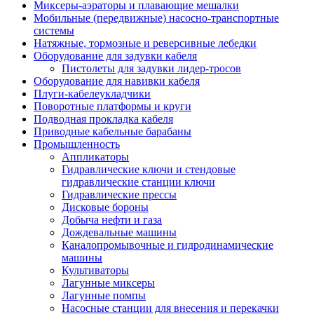
Миксеры-аэраторы и плавающие мешалки
Мобильные (передвижные) насосно-транспортные
системы
Натяжные, тормозные и реверсивные лебедки
Оборудование для задувки кабеля
Пистолеты для задувки лидер-тросов
Оборудование для навивки кабеля
Плуги-кабелеукладчики
Поворотные платформы и круги
Подводная прокладка кабеля
Приводные кабельные барабаны
Промышленность
Аппликаторы
Гидравлические ключи и стендовые
гидравлические станции ключи
Гидравлические прессы
Дисковые бороны
Добыча нефти и газа
Дождевальные машины
Каналопромывочные и гидродинамические
машины
Культиваторы
Лагунные миксеры
Лагунные помпы
Насосные станции для внесения и перекачки