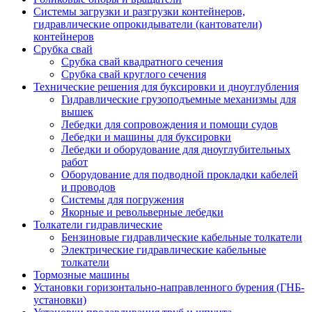
Системы загрузки и разгрузки контейнеров,
гидравлические опрокидыватели (кантователи)
контейнеров
Срубка свай
Срубка свай квадратного сечения
Срубка свай круглого сечения
Технические решения для буксировки и дноуглубления
Гидравлические грузоподъемные механизмы для
вышек
Лебедки для сопровождения и помощи судов
Лебедки и машины для буксировки
Лебедки и оборудование для дноуглубительных
работ
Оборудование для подводной прокладки кабелей
и проводов
Системы для погружения
Якорные и револьверные лебедки
Толкатели гидравлические
Бензиновые гидравлические кабельные толкатели
Электрические гидравлические кабельные
толкатели
Тормозные машины
Установки горизонтально-направленного бурения (ГНБ-
установки)