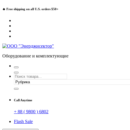
Перейти
🔥 Free shipping on all U.S. orders $50+
к
содержимому
Оборудование и комплектующие
Call Anytime
+ 88 ( 9800 ) 6802
Flash Sale