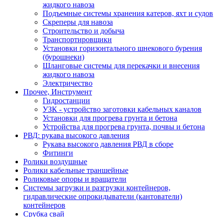
жидкого навоза
Подъемные системы хранения катеров, яхт и судов
Скреперы для навоза
Строительство и добыча
Транспортировщики
Установки горизонтального шнекового бурения
(бурошнеки)
Шланговые системы для перекачки и внесения
жидкого навоза
Электричество
Прочее, Инструмент
Гидростанции
УЗК - устройство заготовки кабельных каналов
Установки для прогрева грунта и бетона
Устройства для прогрева грунта, почвы и бетона
РВД: рукава высокого давления
Рукава высокого давления РВД в сборе
Фитинги
Ролики воздушные
Ролики кабельные траншейные
Роликовые опоры и вращатели
Системы загрузки и разгрузки контейнеров,
гидравлические опрокидыватели (кантователи)
контейнеров
Срубка свай