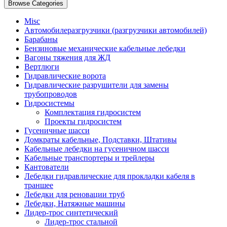
Browse Categories
Misc
Автомобилеразгрузчики (разгрузчики автомобилей)
Барабаны
Бензиновые механические кабельные лебедки
Вагоны тяжения для ЖД
Вертлюги
Гидравлические ворота
Гидравлические разрушители для замены
трубопроводов
Гидросистемы
Комплектация гидросистем
Проекты гидросистем
Гусеничные шасси
Домкраты кабельные, Подставки, Штативы
Кабельные лебедки на гусеничном шасси
Кабельные транспортеры и трейлеры
Кантователи
Лебедки гидравлические для прокладки кабеля в
траншее
Лебедки для реновации труб
Лебедки, Натяжные машины
Лидер-трос синтетический
Лидер-трос стальной