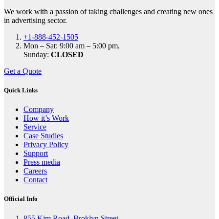
We work with a passion of taking challenges and creating new ones
in advertising sector.
+1-888-452-1505
Mon – Sat: 9:00 am – 5:00 pm,
Sunday:
CLOSED
Get a Quote
Quick Links
Company
How it’s Work
Service
Case Studies
Privacy Policy
Support
Press media
Careers
Contact
Official Info
855 Kim Road, Broklyn Street,