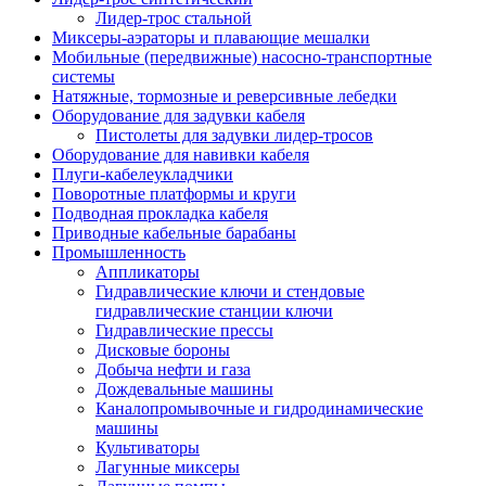
Лидер-трос стальной
Миксеры-аэраторы и плавающие мешалки
Мобильные (передвижные) насосно-транспортные
системы
Натяжные, тормозные и реверсивные лебедки
Оборудование для задувки кабеля
Пистолеты для задувки лидер-тросов
Оборудование для навивки кабеля
Плуги-кабелеукладчики
Поворотные платформы и круги
Подводная прокладка кабеля
Приводные кабельные барабаны
Промышленность
Аппликаторы
Гидравлические ключи и стендовые
гидравлические станции ключи
Гидравлические прессы
Дисковые бороны
Добыча нефти и газа
Дождевальные машины
Каналопромывочные и гидродинамические
машины
Культиваторы
Лагунные миксеры