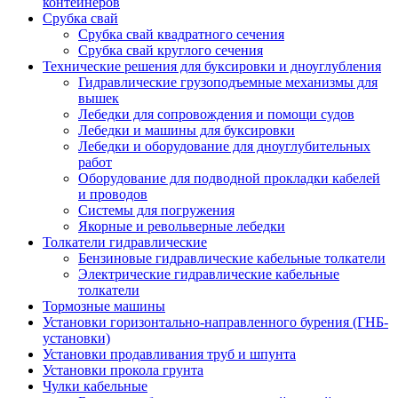
контейнеров
Срубка свай
Срубка свай квадратного сечения
Срубка свай круглого сечения
Технические решения для буксировки и дноуглубления
Гидравлические грузоподъемные механизмы для
вышек
Лебедки для сопровождения и помощи судов
Лебедки и машины для буксировки
Лебедки и оборудование для дноуглубительных
работ
Оборудование для подводной прокладки кабелей
и проводов
Системы для погружения
Якорные и револьверные лебедки
Толкатели гидравлические
Бензиновые гидравлические кабельные толкатели
Электрические гидравлические кабельные
толкатели
Тормозные машины
Установки горизонтально-направленного бурения (ГНБ-
установки)
Установки продавливания труб и шпунта
Установки прокола грунта
Чулки кабельные