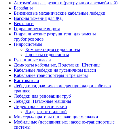
Автомобилеразгрузчики (разгрузчики автомобилей)
Барабаны
Бензиновые механические кабельные лебедки
Вагоны тяжения для ЖД
Вертлюги
Гидравлические ворота
Гидравлические разрушители для замены
трубопроводов
Гидросистемы
Комплектация гидросистем
Проекты гидросистем
Гусеничные шасси
Домкраты кабельные, Подставки, Штативы
Кабельные лебедки на гусеничном шасси
Кабельные транспортеры и трейлеры
Кантователи
Лебедки гидравлические для прокладки кабеля в
траншее
Лебедки для реновации труб
Лебедки, Натяжные машины
Лидер-трос синтетический
Лидер-трос стальной
Миксеры-аэраторы и плавающие мешалки
Мобильные (передвижные) насосно-транспортные
системы