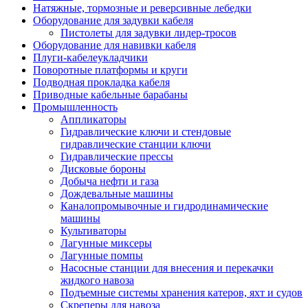
Натяжные, тормозные и реверсивные лебедки
Оборудование для задувки кабеля
Пистолеты для задувки лидер-тросов
Оборудование для навивки кабеля
Плуги-кабелеукладчики
Поворотные платформы и круги
Подводная прокладка кабеля
Приводные кабельные барабаны
Промышленность
Аппликаторы
Гидравлические ключи и стендовые
гидравлические станции ключи
Гидравлические прессы
Дисковые бороны
Добыча нефти и газа
Дождевальные машины
Каналопромывочные и гидродинамические
машины
Культиваторы
Лагунные миксеры
Лагунные помпы
Насосные станции для внесения и перекачки
жидкого навоза
Подъемные системы хранения катеров, яхт и судов
Скреперы для навоза