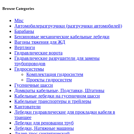
Browse Categories
Misc
Автомобилеразгрузчики (разгрузчики автомобилей)
Барабаны
Бензиновые механические кабельные лебедки
Вагоны тяжения для ЖД
Вертлюги
Гидравлические ворота
Гидравлические разрушители для замены
трубопроводов
Гидросистемы
Комплектация гидросистем
Проекты гидросистем
Гусеничные шасси
Домкраты кабельные, Подставки, Штативы
Кабельные лебедки на гусеничном шасси
Кабельные транспортеры и трейлеры
Кантователи
Лебедки гидравлические для прокладки кабеля в
траншее
Лебедки для реновации труб
Лебедки, Натяжные машины
Лидер-трос синтетический