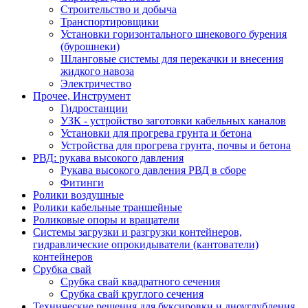
Строительство и добыча
Транспортировщики
Установки горизонтального шнекового бурения
(бурошнеки)
Шланговые системы для перекачки и внесения
жидкого навоза
Электричество
Прочее, Инструмент
Гидростанции
УЗК - устройство заготовки кабельных каналов
Установки для прогрева грунта и бетона
Устройства для прогрева грунта, почвы и бетона
РВД: рукава высокого давления
Рукава высокого давления РВД в сборе
Фитинги
Ролики воздушные
Ролики кабельные траншейные
Роликовые опоры и вращатели
Системы загрузки и разгрузки контейнеров,
гидравлические опрокидыватели (кантователи)
контейнеров
Срубка свай
Срубка свай квадратного сечения
Срубка свай круглого сечения
Технические решения для буксировки и дноуглубления