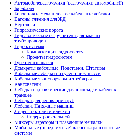
Автомобилеразгрузчики (разгрузчики автомобилей)
Барабаны
Бензиновые механические кабельные лебедки
Вагоны тяжения для ЖД
Вертлюги
Гидравлические ворота
Гидравлические разрушители для замены
трубопроводов
Гидросистемы
Комплектация гидросистем
Проекты гидросистем
Гусеничные шасси
Домкраты кабельные, Подставки, Штативы
Кабельные лебедки на гусеничном шасси
Кабельные транспортеры и трейлеры
Кантователи
Лебедки гидравлические для прокладки кабеля в
траншее
Лебедки для реновации труб
Лебедки, Натяжные машины
Лидер-трос синтетический
Лидер-трос стальной
Миксеры-аэраторы и плавающие мешалки
Мобильные (передвижные) насосно-транспортные
системы