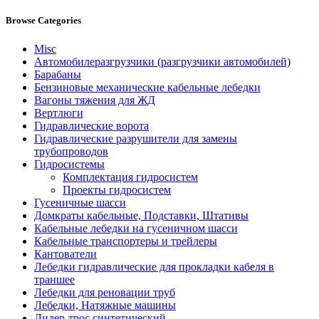
Browse Categories
Misc
Автомобилеразгрузчики (разгрузчики автомобилей)
Барабаны
Бензиновые механические кабельные лебедки
Вагоны тяжения для ЖД
Вертлюги
Гидравлические ворота
Гидравлические разрушители для замены
трубопроводов
Гидросистемы
Комплектация гидросистем
Проекты гидросистем
Гусеничные шасси
Домкраты кабельные, Подставки, Штативы
Кабельные лебедки на гусеничном шасси
Кабельные транспортеры и трейлеры
Кантователи
Лебедки гидравлические для прокладки кабеля в
траншее
Лебедки для реновации труб
Лебедки, Натяжные машины
Лидер-трос синтетический