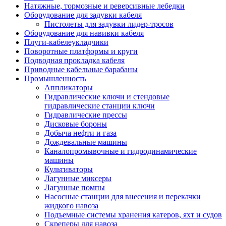
Натяжные, тормозные и реверсивные лебедки
Оборудование для задувки кабеля
Пистолеты для задувки лидер-тросов
Оборудование для навивки кабеля
Плуги-кабелеукладчики
Поворотные платформы и круги
Подводная прокладка кабеля
Приводные кабельные барабаны
Промышленность
Аппликаторы
Гидравлические ключи и стендовые
гидравлические станции ключи
Гидравлические прессы
Дисковые бороны
Добыча нефти и газа
Дождевальные машины
Каналопромывочные и гидродинамические
машины
Культиваторы
Лагунные миксеры
Лагунные помпы
Насосные станции для внесения и перекачки
жидкого навоза
Подъемные системы хранения катеров, яхт и судов
Скреперы для навоза