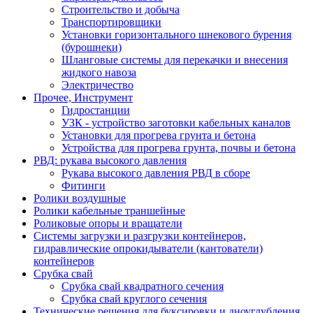
Строительство и добыча
Транспортировщики
Установки горизонтального шнекового бурения
(бурошнеки)
Шланговые системы для перекачки и внесения
жидкого навоза
Электричество
Прочее, Инструмент
Гидростанции
УЗК - устройство заготовки кабельных каналов
Установки для прогрева грунта и бетона
Устройства для прогрева грунта, почвы и бетона
РВД: рукава высокого давления
Рукава высокого давления РВД в сборе
Фитинги
Ролики воздушные
Ролики кабельные траншейные
Роликовые опоры и вращатели
Системы загрузки и разгрузки контейнеров,
гидравлические опрокидыватели (кантователи)
контейнеров
Срубка свай
Срубка свай квадратного сечения
Срубка свай круглого сечения
Технические решения для буксировки и дноуглубления