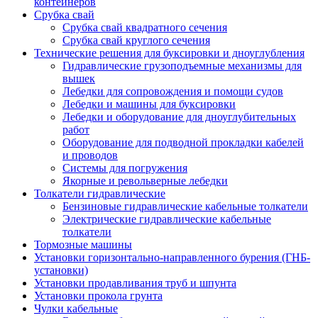
контейнеров
Срубка свай
Срубка свай квадратного сечения
Срубка свай круглого сечения
Технические решения для буксировки и дноуглубления
Гидравлические грузоподъемные механизмы для
вышек
Лебедки для сопровождения и помощи судов
Лебедки и машины для буксировки
Лебедки и оборудование для дноуглубительных
работ
Оборудование для подводной прокладки кабелей
и проводов
Системы для погружения
Якорные и револьверные лебедки
Толкатели гидравлические
Бензиновые гидравлические кабельные толкатели
Электрические гидравлические кабельные
толкатели
Тормозные машины
Установки горизонтально-направленного бурения (ГНБ-
установки)
Установки продавливания труб и шпунта
Установки прокола грунта
Чулки кабельные