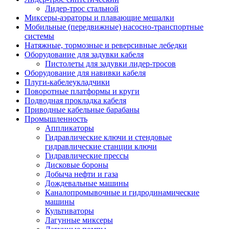
Лидер-трос стальной
Миксеры-аэраторы и плавающие мешалки
Мобильные (передвижные) насосно-транспортные
системы
Натяжные, тормозные и реверсивные лебедки
Оборудование для задувки кабеля
Пистолеты для задувки лидер-тросов
Оборудование для навивки кабеля
Плуги-кабелеукладчики
Поворотные платформы и круги
Подводная прокладка кабеля
Приводные кабельные барабаны
Промышленность
Аппликаторы
Гидравлические ключи и стендовые
гидравлические станции ключи
Гидравлические прессы
Дисковые бороны
Добыча нефти и газа
Дождевальные машины
Каналопромывочные и гидродинамические
машины
Культиваторы
Лагунные миксеры