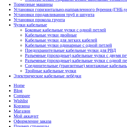
Тормозные машины
Установки горизонтально-направленного бурения (ГНБ-у
Установки продавливания труб и шпунта
Установки прокола грунта
Чулки кабельные
Боковые кабельные чулки с одной петлей
Кабельные чулки двойные
Кабельные чулки для легких кабелей
Кабельные чулки одинарные с одной петлей
Предохранительные кабельные чулки для РВД
Разъемные (проходные) кабельные чулки с двумя п
Разъемные (проходные) кабельные чулки с одной п
Соединительные (транзитные) монтажные кабельны
Тройные кабельные чулки
Электрические кабельные лебёдки
Home
Blog
Compare
Wishlist
Корзина
Магазин
Мой аккаунт
Оформление заказа
Пример страницы