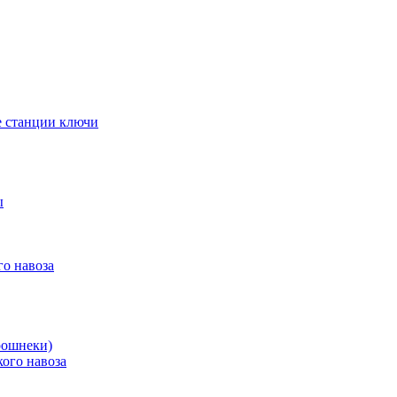
е станции ключи
ы
го навоза
рошнеки)
ого навоза