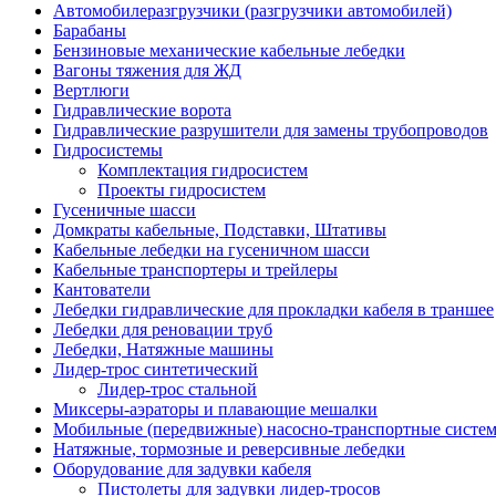
Автомобилеразгрузчики (разгрузчики автомобилей)
Барабаны
Бензиновые механические кабельные лебедки
Вагоны тяжения для ЖД
Вертлюги
Гидравлические ворота
Гидравлические разрушители для замены трубопроводов
Гидросистемы
Комплектация гидросистем
Проекты гидросистем
Гусеничные шасси
Домкраты кабельные, Подставки, Штативы
Кабельные лебедки на гусеничном шасси
Кабельные транспортеры и трейлеры
Кантователи
Лебедки гидравлические для прокладки кабеля в траншее
Лебедки для реновации труб
Лебедки, Натяжные машины
Лидер-трос синтетический
Лидер-трос стальной
Миксеры-аэраторы и плавающие мешалки
Мобильные (передвижные) насосно-транспортные систе
Натяжные, тормозные и реверсивные лебедки
Оборудование для задувки кабеля
Пистолеты для задувки лидер-тросов