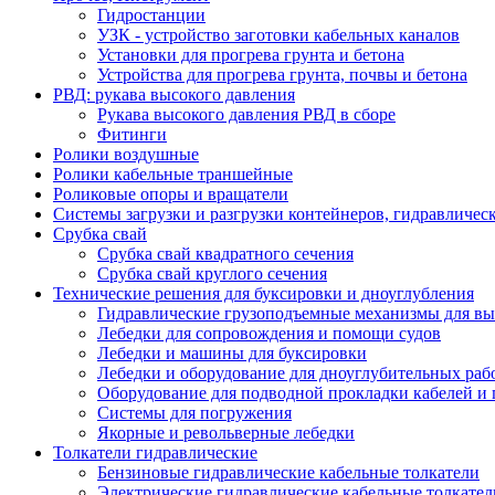
Гидростанции
УЗК - устройство заготовки кабельных каналов
Установки для прогрева грунта и бетона
Устройства для прогрева грунта, почвы и бетона
РВД: рукава высокого давления
Рукава высокого давления РВД в сборе
Фитинги
Ролики воздушные
Ролики кабельные траншейные
Роликовые опоры и вращатели
Системы загрузки и разгрузки контейнеров, гидравличес
Срубка свай
Срубка свай квадратного сечения
Срубка свай круглого сечения
Технические решения для буксировки и дноуглубления
Гидравлические грузоподъемные механизмы для в
Лебедки для сопровождения и помощи судов
Лебедки и машины для буксировки
Лебедки и оборудование для дноуглубительных раб
Оборудование для подводной прокладки кабелей и
Системы для погружения
Якорные и револьверные лебедки
Толкатели гидравлические
Бензиновые гидравлические кабельные толкатели
Электрические гидравлические кабельные толкател