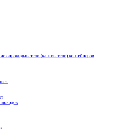
кие опрокидыватели (кантователи) контейнеров
ышек
от
 проводов
и