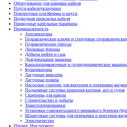
Оборудование для навивки кабеля
Плуги-кабелеукладчики
Поворотные платформы и круги
Подводная прокладка кабеля
Приводные кабельные барабаны
Промышленность
Аппликаторы
Гидравлические ключи и стендовые гидравлически
Гидравлические прессы
Дисковые бороны
Добыча нефти и газа
Дождевальные машины
Каналопромывочные и гидродинамические машин
Культиваторы
Лагунные миксеры
Лагунные помпы
Насосные станции для внесения и перекачки жидко
Подъемные системы хранения катеров, яхт и судов
Скреперы для навоза
Строительство и добыча
Транспортировщики
Установки горизонтального шнекового бурения (бу
Шланговые системы для перекачки и внесения жидк
Электричество
Прочее, Инструмент