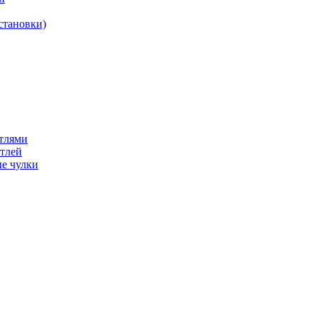
становки)
етлями
етлей
е чулки