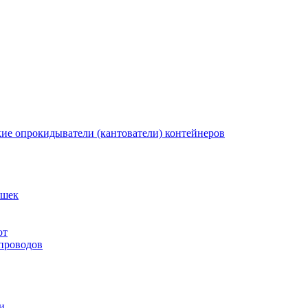
кие опрокидыватели (кантователи) контейнеров
ышек
от
 проводов
и