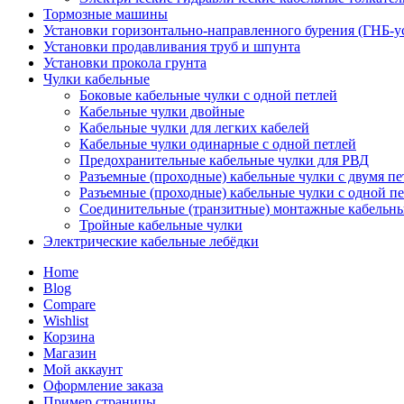
Тормозные машины
Установки горизонтально-направленного бурения (ГНБ-у
Установки продавливания труб и шпунта
Установки прокола грунта
Чулки кабельные
Боковые кабельные чулки с одной петлей
Кабельные чулки двойные
Кабельные чулки для легких кабелей
Кабельные чулки одинарные с одной петлей
Предохранительные кабельные чулки для РВД
Разъемные (проходные) кабельные чулки с двумя п
Разъемные (проходные) кабельные чулки с одной п
Соединительные (транзитные) монтажные кабельны
Тройные кабельные чулки
Электрические кабельные лебёдки
Home
Blog
Compare
Wishlist
Корзина
Магазин
Мой аккаунт
Оформление заказа
Пример страницы