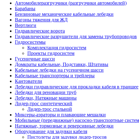
Автомобилеразгрузчики (разгрузчики автомобилей)
Барабаны
Бензиновые механические кабельные лебедки
Вагоны тяжения для ЖД
Вертлюги
Гидравлические ворота
Гидравлические разрушители для замены трубопроводов
Гидросистемы
Комплектация гидросистем
Проекты гидросистем
Гусеничные шасси
Домкраты кабельные, Подставки, Штативы
Кабельные лебедки на гусеничном шасси
Кабельные транспортеры и трейлеры
Кантователи
Лебедки гидравлические для прокладки кабеля в траншее
Лебедки для реновации труб
Лебедки, Натяжные машины
Лидер-трос синтетический
Лидер-трос стальной
Миксеры-аэраторы и плавающие мешалки
Мобильные (передвижные) насосно-транспортные систе
Натяжные, тормозные и реверсивные лебедки
Оборудование для задувки кабеля
Пистолеты для задувки лидер-тросов