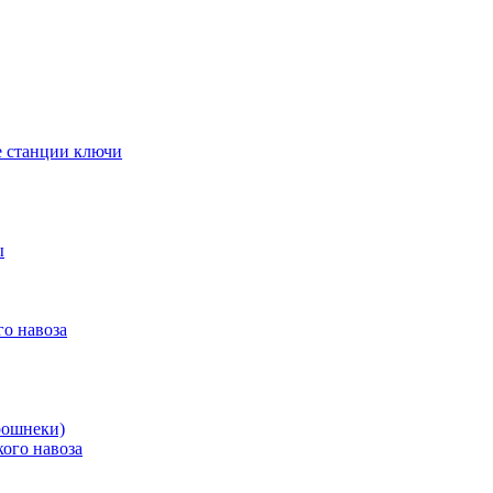
е станции ключи
ы
го навоза
рошнеки)
ого навоза