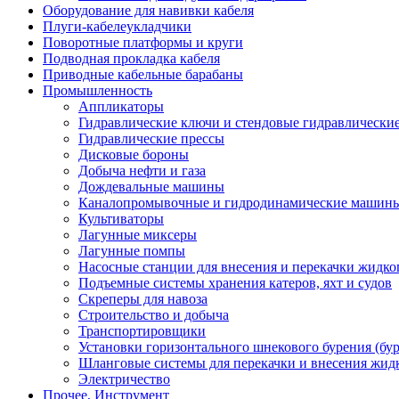
Оборудование для навивки кабеля
Плуги-кабелеукладчики
Поворотные платформы и круги
Подводная прокладка кабеля
Приводные кабельные барабаны
Промышленность
Аппликаторы
Гидравлические ключи и стендовые гидравлически
Гидравлические прессы
Дисковые бороны
Добыча нефти и газа
Дождевальные машины
Каналопромывочные и гидродинамические машин
Культиваторы
Лагунные миксеры
Лагунные помпы
Насосные станции для внесения и перекачки жидко
Подъемные системы хранения катеров, яхт и судов
Скреперы для навоза
Строительство и добыча
Транспортировщики
Установки горизонтального шнекового бурения (бу
Шланговые системы для перекачки и внесения жидк
Электричество
Прочее, Инструмент