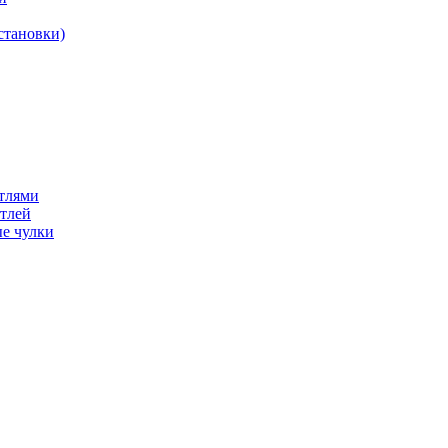
становки)
етлями
етлей
е чулки